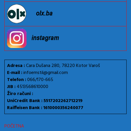
Adresa :
Cara Dušana 280, 78220 Kotor Varoš
E-mail :
infoemstil@gmail.com
Telefon :
066/170-665
JIB :
4513568610000
Žiro računi :
UniCredit Bank : 5517202262712219
Raiffeisen Bank : 1610000356240077
POČETNA