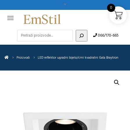
0
Pretraži
066/170-665
Proizvodi
LED reflektor ugradni bijelo/crni kvadratni Gata Braytron