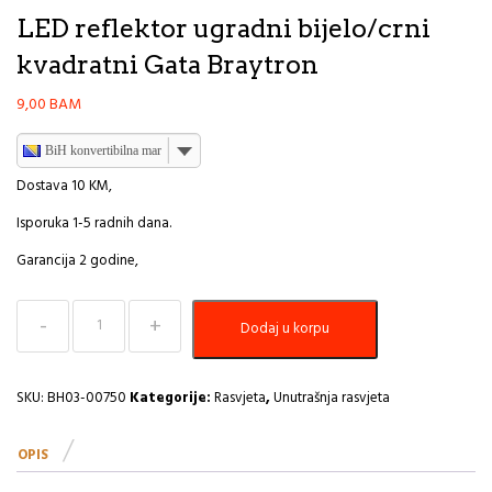
LED reflektor ugradni bijelo/crni
kvadratni Gata Braytron
9,00
BAM
BiH konvertibilna marka
Dostava 10 KM,
Isporuka 1-5 radnih dana.
Garancija 2 godine,
LED
Dodaj u korpu
reflektor
ugradni
bijelo/crni
kvadratni
SKU:
BH03-00750
Kategorije:
Rasvjeta
,
Unutrašnja rasvjeta
Gata
Braytron
OPIS
količina