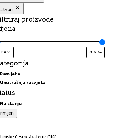
atvori
iltriraj proizvode
ijena
ategorija
ategorija
Rasvjeta
Unutrašnja rasvjeta
tatus
tatus
Na stanju
rimijeni
114
hinjske česme/baterije
114