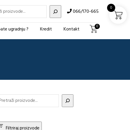
i
0
066/170-665
0
ate ugradnju ?
Kredit
Kontakt
Filtriraj proizvode