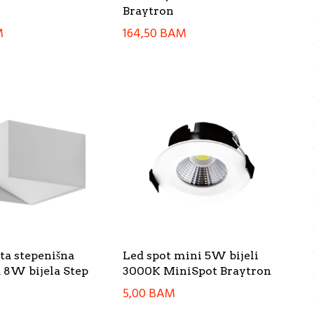
Braytron
M
164,50
BAM
ta stepenišna
Led spot mini 5W bijeli
 8W bijela Step
3000K MiniSpot Braytron
5,00
BAM
M