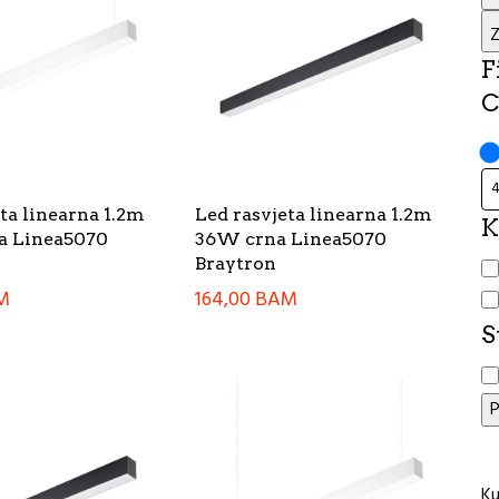
Z
F
C
ta linearna 1.2m
Led rasvjeta linearna 1.2m
K
a Linea5070
36W crna Linea5070
K
Braytron
M
164,00
BAM
S
S
P
Ku