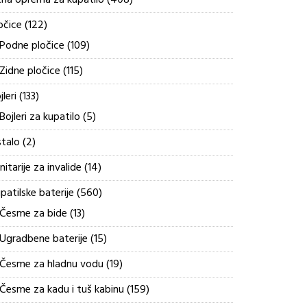
tna oprema za kupatilo
408
proizvoda
122
očice
122
proizvoda
109
Podne pločice
109
proizvoda
115
Zidne pločice
115
proizvoda
133
jleri
133
proizvoda
5
Bojleri za kupatilo
5
proizvoda
2
talo
2
proizvoda
14
nitarije za invalide
14
proizvoda
560
patilske baterije
560
proizvoda
13
Česme za bide
13
proizvoda
15
Ugradbene baterije
15
proizvoda
19
Česme za hladnu vodu
19
proizvoda
159
Česme za kadu i tuš kabinu
159
proizvoda