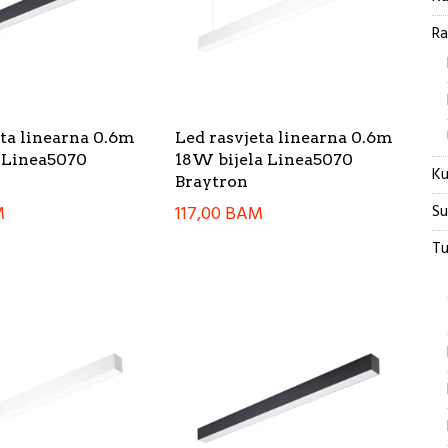
Ra
eta linearna 0.6m
Led rasvjeta linearna 0.6m
 Linea5070
18W bijela Linea5070
Ku
Braytron
Su
M
117,00
BAM
Tu