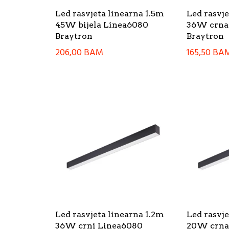
Led rasvjeta linearna 1.5m
Led rasvje
45W bijela Linea6080
36W crna
Braytron
Braytron
206,00
BAM
165,50
BA
Led rasvjeta linearna 1.2m
Led rasvj
36W crni Linea6080
20W crna