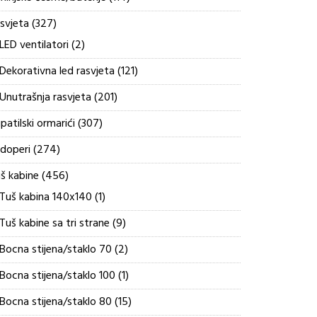
proizvoda
327
svjeta
327
proizvoda
2
LED ventilatori
2
proizvoda
121
Dekorativna led rasvjeta
121
proizvod
201
Unutrašnja rasvjeta
201
proizvod
307
patilski ormarići
307
proizvoda
274
doperi
274
proizvoda
456
š kabine
456
proizvoda
1
Tuš kabina 140x140
1
proizvod
9
Tuš kabine sa tri strane
9
proizvoda
2
Bocna stijena/staklo 70
2
proizvoda
1
Bocna stijena/staklo 100
1
proizvod
15
Bocna stijena/staklo 80
15