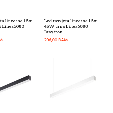
ta linearna 1.5m
Led rasvjeta linearna 1.5m
i Linea6080
45W crna Linea6080
Braytron
M
206,00
BAM