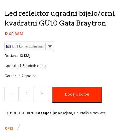
Led reflektor ugradni bijelo/crni
kvadratni GU10 Gata Braytron
12,00
BAM
BiH konvertibilna marka
Dostava 10 KM,
Isporuka 1-5 radnih dana.
Garancija 2 godine
Led
Dodaj u korpu
reflektor
ugradni
bijelo/crni
kvadratni
SKU:
BH03-00820
Kategorije:
Rasvjeta
,
Unutrašnja rasvjeta
GU10
Gata
OPIS
Braytron