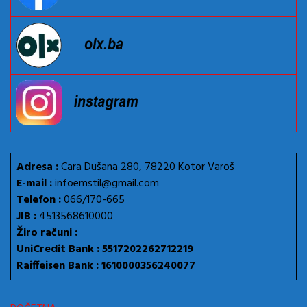
Adresa :
Cara Dušana 280, 78220 Kotor Varoš
E-mail :
infoemstil@gmail.com
Telefon :
066/170-665
JIB :
4513568610000
Žiro računi :
UniCredit Bank : 5517202262712219
Raiffeisen Bank : 1610000356240077