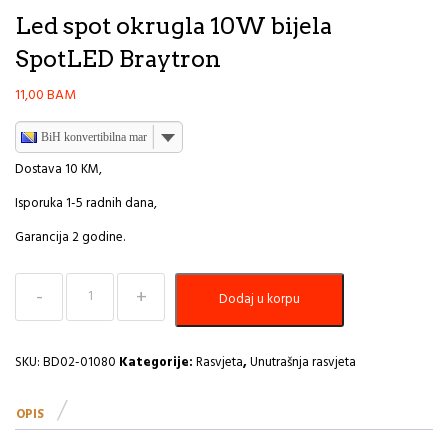
Led spot okrugla 10W bijela
SpotLED Braytron
11,00
BAM
BiH konvertibilna marka
Dostava 10 KM,
Isporuka 1-5 radnih dana,
Garancija 2 godine.
Led
Dodaj u korpu
spot
okrugla
10W
bijela
SKU:
BD02-01080
Kategorije:
Rasvjeta
,
Unutrašnja rasvjeta
SpotLED
Braytron
OPIS
količina