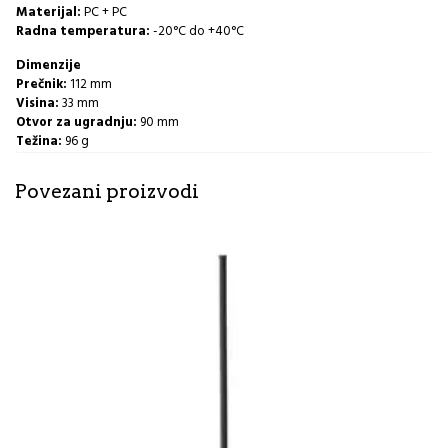
Materijal:
PC + PC
Radna temperatura:
-20°C do +40°C
Dimenzije
Prečnik:
112 mm
Visina:
33 mm
Otvor za ugradnju:
90 mm
Težina:
96 g
Povezani proizvodi