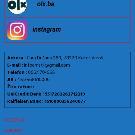
Adresa :
Cara Dušana 280, 78220 Kotor Varoš
E-mail :
infoemstil@gmail.com
Telefon :
066/170-665
JIB :
4513568610000
Žiro računi :
UniCredit Bank : 5517202262712219
Raiffeisen Bank : 1610000356240077
POČETNA
O NAMA