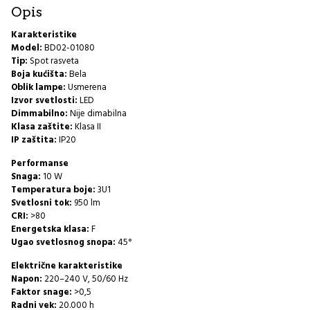
Opis
Karakteristike
Model:
BD02-01080
Tip:
Spot rasveta
Boja kućišta:
Bela
Oblik lampe:
Usmerena
Izvor svetlosti:
LED
Dimmabilno:
Nije dimabilna
Klasa zaštite:
Klasa II
IP zaštita:
IP20
Performanse
Snaga:
10 W
Temperatura boje:
3U1
Svetlosni tok:
950 lm
CRI:
>80
Energetska klasa:
F
Ugao svetlosnog snopa:
45°
Električne karakteristike
Napon:
220–240 V, 50/60 Hz
Faktor snage:
>0,5
Radni vek:
20.000 h