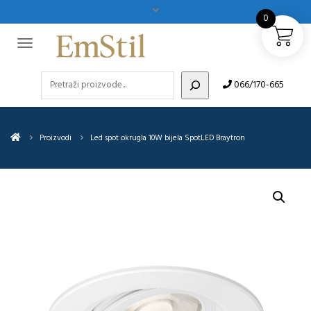
0
Pretraži
066/170-665
Proizvodi
Led spot okrugla 10W bijela SpotLED Braytron