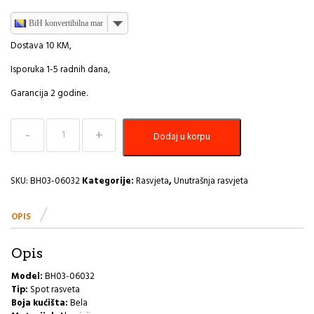
BiH konvertibilna marka
Dostava 10 KM,
Isporuka 1-5 radnih dana,
Garancija 2 godine.
Led
Dodaj u korpu
spot
okrugla
bijela/bijela
Alfa
SKU:
BH03-06032
Kategorije:
Rasvjeta
,
Unutrašnja rasvjeta
Braytron
količina
OPIS
Opis
Model:
BH03-06032
Tip:
Spot rasveta
Boja kućišta:
Bela