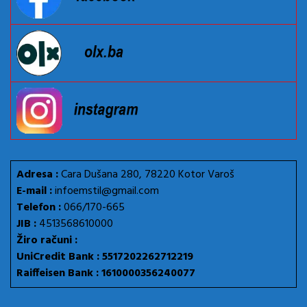
Adresa :
Cara Dušana 280, 78220 Kotor Varoš
E-mail :
infoemstil@gmail.com
Telefon :
066/170-665
JIB :
4513568610000
Žiro računi :
UniCredit Bank : 5517202262712219
Raiffeisen Bank : 1610000356240077