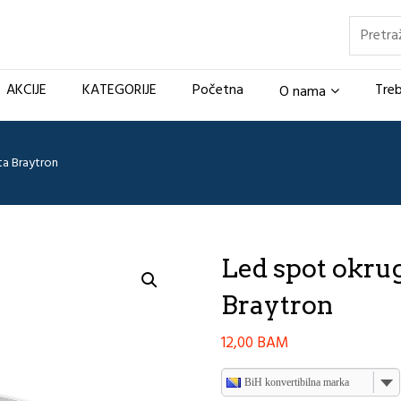
Pretraž
AKCIJE
KATEGORIJE
Početna
Treb
O nama
ta Braytron
Led spot okrug
Braytron
12,00
BAM
BiH konvertibilna marka