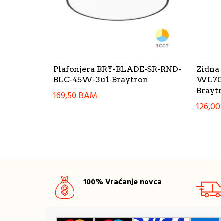
Plafonjera BRY-BLADE-SR-RND-
Zidna
BLC-45W-3u1-Braytron
WL70
Brayt
169,50
BAM
126,0
100% Vraćanje novca