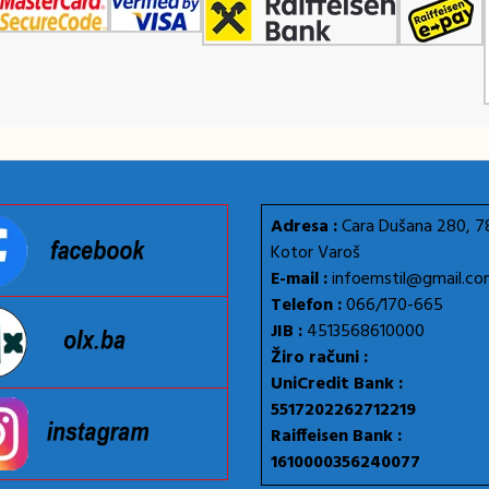
Adresa :
Cara Dušana 280, 
Kotor Varoš
E-mail :
infoemstil@gmail.c
Telefon :
066/170-665
JIB :
4513568610000
Žiro računi :
UniCredit Bank :
5517202262712219
Raiffeisen Bank :
1610000356240077