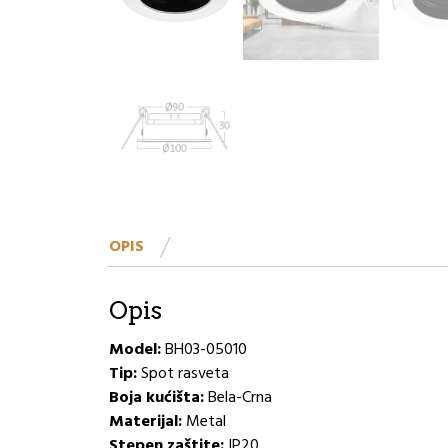
OPIS
Opis
Model:
BH03-05010
Tip:
Spot rasveta
Boja kućišta:
Bela-Crna
Materijal:
Metal
Stepen zaštite:
IP20