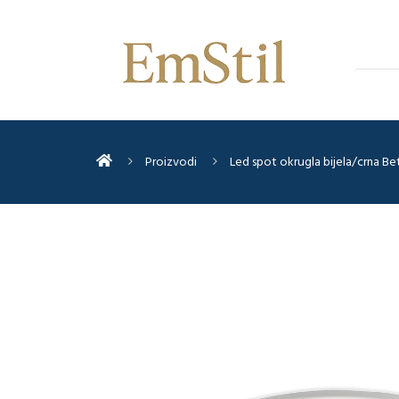
Proizvodi
Led spot okrugla bijela/crna Be