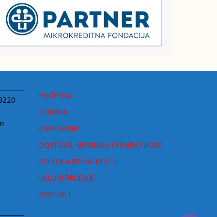
POČETNA
78220
O NAMA
om
KATEGORIJE
DOSTAVA, ISPORUKA I POVRAT ROBE
POLITIKA PRIVATNOSTI
USLOVI PRODAJE
KONTAKT