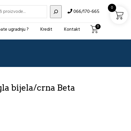
i
0
066/170-665
0
ate ugradnju ?
Kredit
Kontakt
la bijela/crna Beta