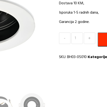
Dostava 10 KM,
Isporuka 1-5 radnih dana,
Garancija 2 godine.
Led
spot
okrugla
bijela/crna
SKU:
BH03-05010
Kategorije
Beta
Braytron
količina