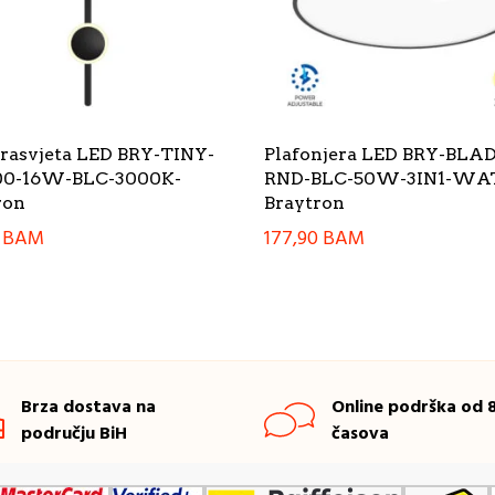
 rasvjeta LED BRY-TINY-
Plafonjera LED BRY-BLAD
0-16W-BLC-3000K-
RND-BLC-50W-3IN1-WA
ron
Braytron
0
BAM
177,90
BAM
Brza dostava na
Online podrška od 8
području BiH
časova