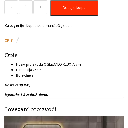
OGLEDALO-
Dodaj u korpu
KLUX
75cm-
R
količina
Kategorije:
Kupatilski ormarići
,
Ogledala
OPIS
Opis
Naziv proizvoda OGLEDALO KLUX 75cm
Dimenzija 75cm
Boja-Bijela
Dostava 10 KM,
Isporuka 1-5 radnih dana.
Povezani proizvodi