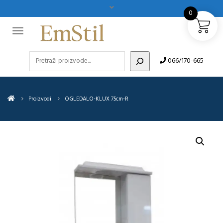
0
Pretraži
066/170-665
Proizvodi
OGLEDALO-KLUX 75cm-R