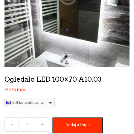
Ogledalo LED 100×70 A10.03
358,50
BAM
BiH konvertibilna marka
Ogledalo
Dodaj u korpu
LED
100×70