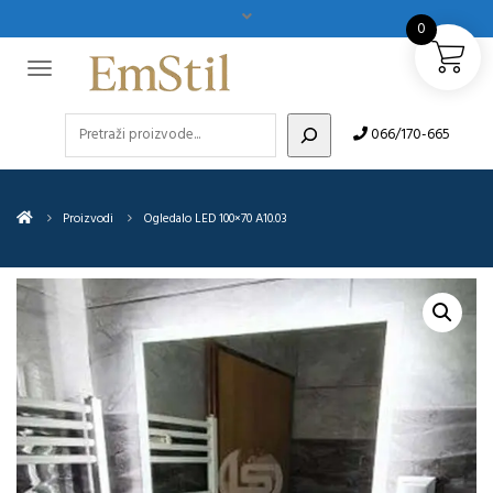
0
Pretraži
066/170-665
Proizvodi
Ogledalo LED 100×70 A10.03