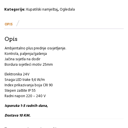
A10.03
količina
Kategorije:
Kupatilski namještaj
,
Ogledala
OPIS
Opis
Ambjentalno plus prednje osvjetljenje.
Kontrola, paljenja/gašenja
Jačina svjetla na dodir
Bordura svjetleći motiv 25mm
Elektronika 24V
Snaga LED trake 9,6 W/m
Index prikazivanja boja CRI 90
Stepen zaštite IP 55
Radni napon 220 – 240 V
Isporuka 1-5 radnih dana,
Dostava 10 KM.