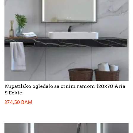
Kupatilsko ogledalo sa crnim ramom 120×70 Aria
S Eckle
374,50
BAM