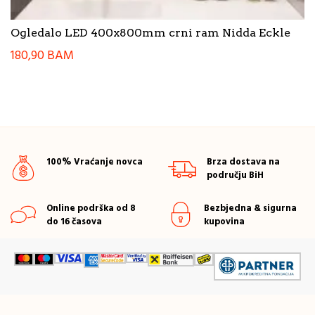
Ogledalo LED 400x800mm crni ram Nidda Eckle
180,90
BAM
100% Vraćanje novca
Brza dostava na
području BiH
Online podrška od 8
Bezbjedna & sigurna
do 16 časova
kupovina