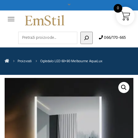
0
Pretraži
066/170-665
Proizvodi
Ogledalo LED 60×80 Melbourne AquaLux