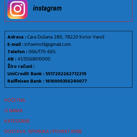
Adresa :
Cara Dušana 280, 78220 Kotor Varoš
E-mail :
infoemstil@gmail.com
Telefon :
066/170-665
JIB :
4513568610000
Žiro računi :
UniCredit Bank : 5517202262712219
Raiffeisen Bank : 1610000356240077
POČETNA
O NAMA
KATEGORIJE
DOSTAVA, ISPORUKA I POVRAT ROBE