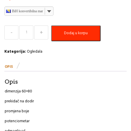
BiH konvertibilna marka
Ogledalo
Dodaj u korpu
LED
60×80
Melbourne
AquaLux
Kategorija:
Ogledala
količina
OPIS
Opis
dimenzija 60×80
prekidač na dodir
promjena boje
potenciometar