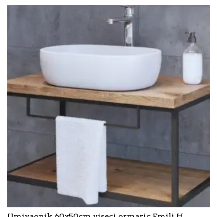
Umivaonik 60x50cm viseci ormaric Emili H