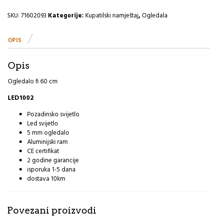
60
cm
SKU:
71602093
Kategorije:
Kupatilski namještaj
,
Ogledala
LED1002
količina
OPIS
Opis
Ogledalo fi 60 cm
LED1002
Pozadinsko svijetlo
Led svijetlo
5 mm ogledalo
Aluminijski ram
CE certifikat
2 godine garancije
isporuka 1-5 dana
dostava 10km
Povezani proizvodi