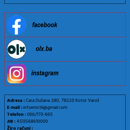
Adresa :
Cara Dušana 280, 78220 Kotor Varoš
E-mail :
infoemstil@gmail.com
Telefon :
066/170-665
JIB :
4513568610000
Žiro računi :