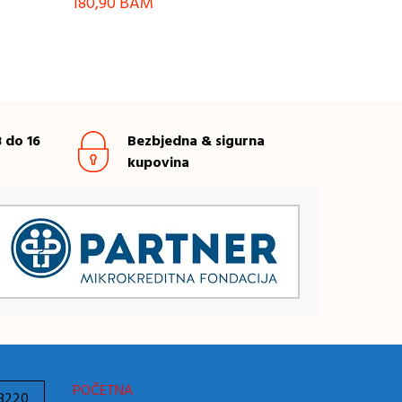
180,90
BAM
 do 16
Bezbjedna & sigurna
kupovina
POČETNA
78220