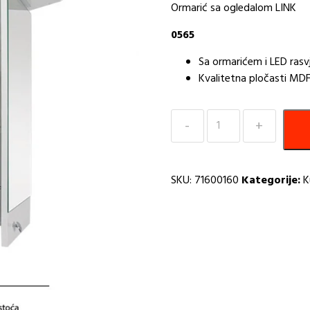
Ormarić sa ogledalom LINK
0565
Sa ormarićem i LED ras
Kvalitetna pločasti MDF
Ogledalo
LINK
55cm
I
SKU:
71600160
Kategorije:
K
količina