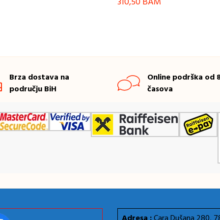
310,50
BAM
Brza dostava na
Online podrška od 8
području BiH
časova
Adresa :
Cara Dušana 280, 