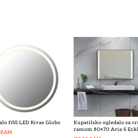
alo fi55 LED Rivas Globo
Kupatilsko ogledalo sa c
ramom 80×70 Aria S Eck
0
BAM