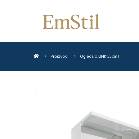
Proizvodi
Ogledalo LINK 55cm I