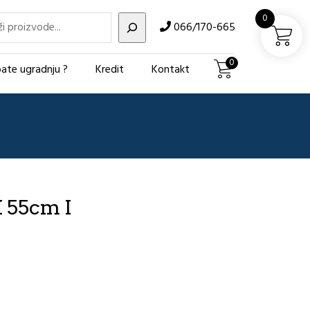
i
0
066/170-665
0
ate ugradnju ?
Kredit
Kontakt
 55cm I