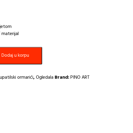
vjetom
 materijal
Dodaj u korpu
upatilski ormarići
,
Ogledala
Brand:
PINO ART