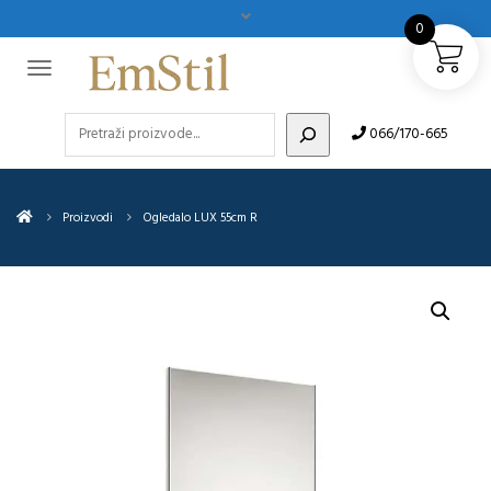
0
Pretraži
066/170-665
Proizvodi
Ogledalo LUX 55cm R