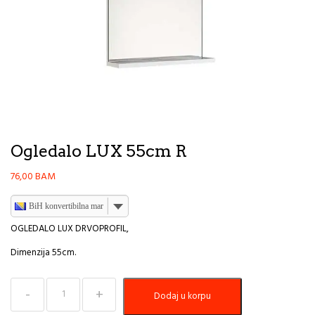
Ogledalo LUX 55cm R
76,00
BAM
BiH konvertibilna marka
OGLEDALO LUX DRVOPROFIL,
Dimenzija 55cm.
Ogledalo
Dodaj u korpu
LUX
55cm