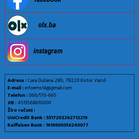
Adresa :
Cara Dušana 280, 78220 Kotor Varoš
E-mail :
infoemstil@gmail.com
Telefon :
066/170-665
JIB :
4513568610000
Žiro računi :
UniCredit Bank : 5517202262712219
Raiffeisen Bank : 1610000356240077