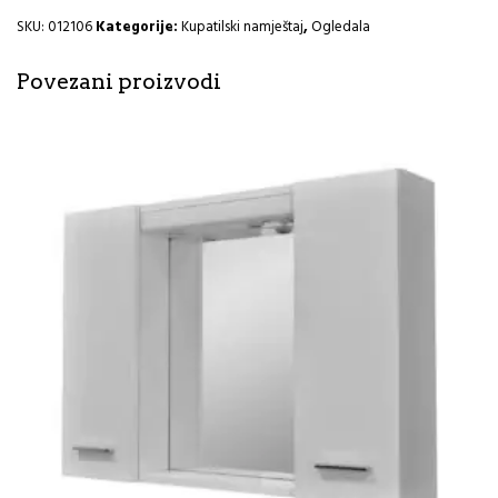
1018
I
SKU:
012106
Kategorije:
Kupatilski namještaj
,
Ogledala
količina
Povezani proizvodi