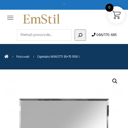
0
Pretraži
066/170-665
Proizvodi
Ogledalo MINOTTI 50×70 1018 I