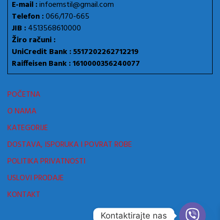
E-mail :
infoemstil@gmail.com
Telefon :
066/170-665
JIB :
4513568610000
Žiro računi :
UniCredit Bank : 5517202262712219
Raiffeisen Bank : 1610000356240077
POČETNA
O NAMA
KATEGORIJE
DOSTAVA, ISPORUKA I POVRAT ROBE
POLITIKA PRIVATNOSTI
USLOVI PRODAJE
KONTAKT
Kontaktirajte nas