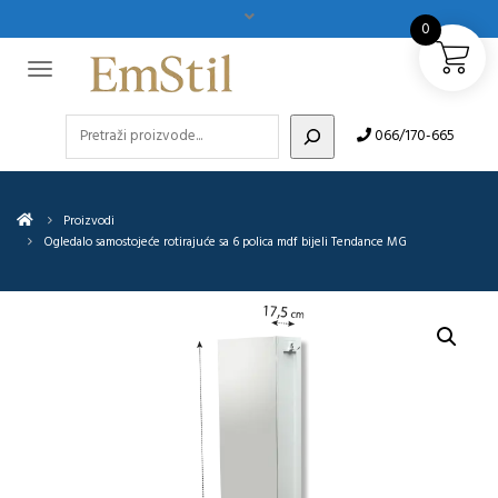
0
Pretraži
066/170-665
Proizvodi
Ogledalo samostojeće rotirajuće sa 6 polica mdf bijeli Tendance MG