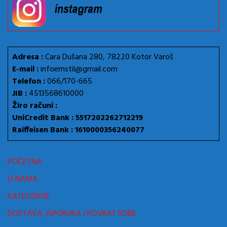
Adresa :
Cara Dušana 280, 78220 Kotor Varoš
E-mail :
infoemstil@gmail.com
Telefon :
066/170-665
JIB :
4513568610000
Žiro računi :
UniCredit Bank : 5517202262712219
Raiffeisen Bank : 1610000356240077
POČETNA
O NAMA
KATEGORIJE
DOSTAVA, ISPORUKA I POVRAT ROBE