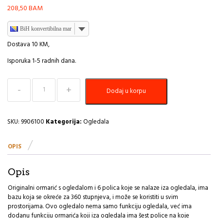
208,50
BAM
BiH konvertibilna marka
Dostava 10 KM,
Isporuka 1-5 radnih dana.
Ogledalo
Dodaj u korpu
samostojeće
rotirajuće
sa
6
SKU:
9906100
Kategorija:
Ogledala
polica
mdf
OPIS
bijeli
Tendance
MG
Opis
količina
Originalni ormarić s ogledalom i 6 polica koje se nalaze iza ogledala, ima
bazu koja se okreće za 360 stupnjeva, i može se koristiti u svim
prostorijama. Ovo ogledalo nema samo funkciju ogledala, već ima
dodanu funkciju ormarića koji iza ogledala ima šest police na koje