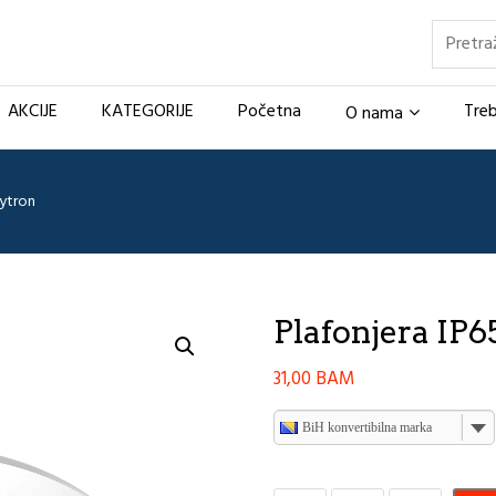
Pretraž
AKCIJE
KATEGORIJE
Početna
Treb
O nama
aytron
Plafonjera IP6
31,00
BAM
BiH konvertibilna marka