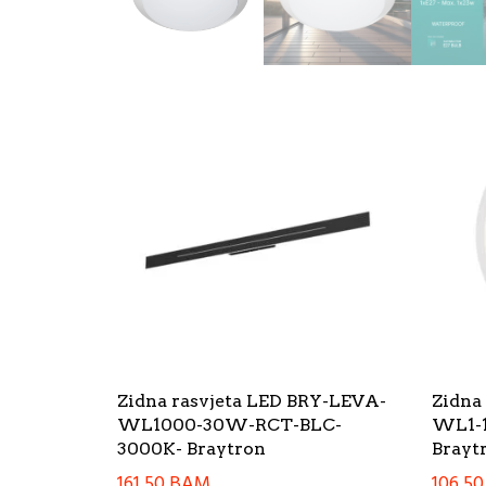
Zidna rasvjeta LED BRY-LEVA-
Zidna
WL1000-30W-RCT-BLC-
WL1-
3000K- Braytron
Brayt
161,50
BAM
106,5