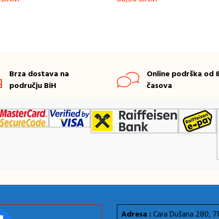
Brza dostava na
Online podrška od 8
području BiH
časova
Adresa :
Cara Dušana 280, 