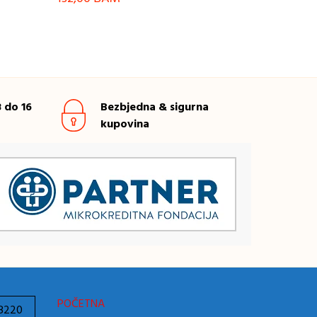
 do 16
Bezbjedna & sigurna
kupovina
POČETNA
78220