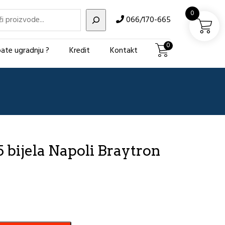
i
0
066/170-665
0
ate ugradnju ?
Kredit
Kontakt
5 bijela Napoli Braytron