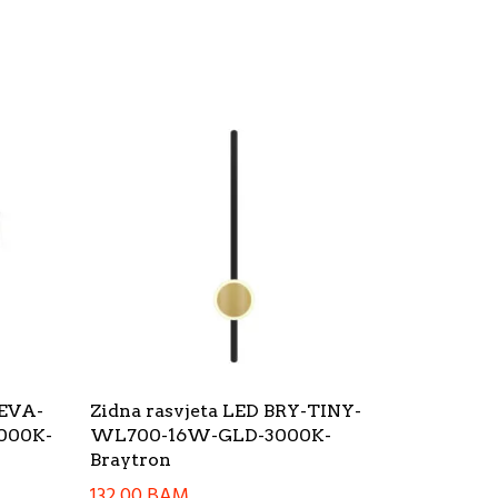
LEVA-
Zidna rasvjeta LED BRY-TINY-
000K-
WL700-16W-GLD-3000K-
Braytron
132,00
BAM