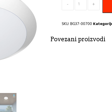
Plafonjera
IP65
bijela
Napoli
SKU:
BG37-00700
Kategorij
Braytron
količina
Povezani proizvodi