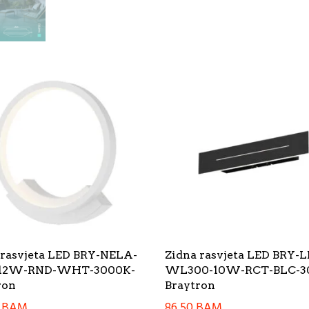
 rasvjeta LED BRY-NELA-
Zidna rasvjeta LED BRY-
12W-RND-WHT-3000K-
WL300-10W-RCT-BLC-3
ron
Braytron
0
BAM
86,50
BAM