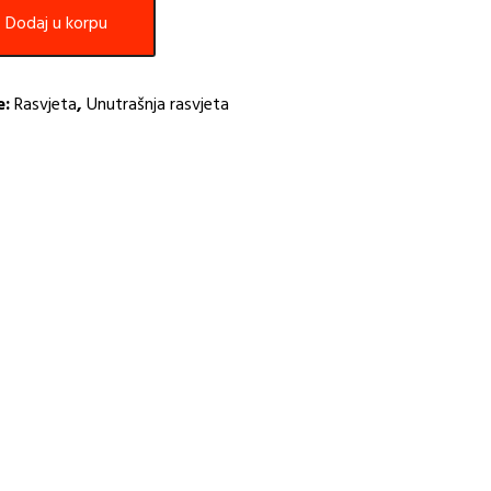
Dodaj u korpu
e:
Rasvjeta
,
Unutrašnja rasvjeta