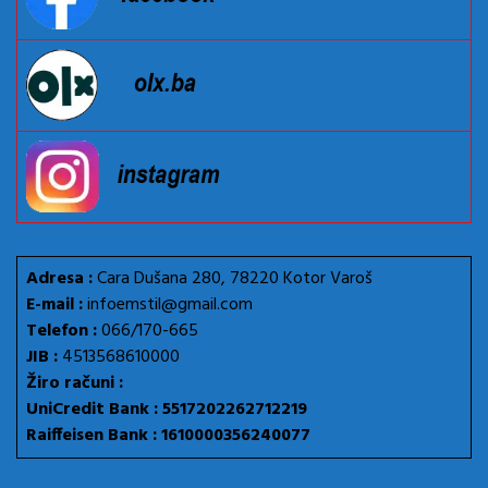
Adresa :
Cara Dušana 280, 78220 Kotor Varoš
E-mail :
infoemstil@gmail.com
Telefon :
066/170-665
JIB :
4513568610000
Žiro računi :
UniCredit Bank : 5517202262712219
Raiffeisen Bank : 1610000356240077