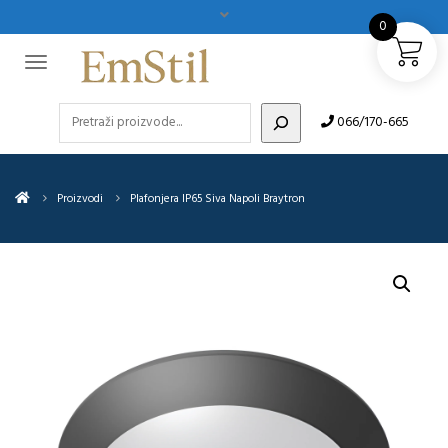
0
Pretraži
066/170-665
Proizvodi
Plafonjera IP65 Siva Napoli Braytron