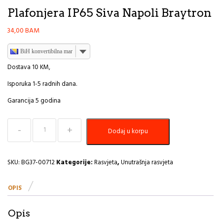
Plafonjera IP65 Siva Napoli Braytron
34,00
BAM
BiH konvertibilna marka
Dostava 10 KM,
Isporuka 1-5 radnih dana.
Garancija 5 godina
Plafonjera
Dodaj u korpu
IP65
Siva
Napoli
Braytron
SKU:
BG37-00712
Kategorije:
Rasvjeta
,
Unutrašnja rasvjeta
količina
OPIS
Opis