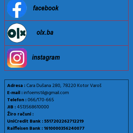
Adresa :
Cara Dušana 280, 78220 Kotor Varoš
E-mail :
infoemstil@gmail.com
Telefon :
066/170-665
JIB :
4513568610000
Žiro računi :
UniCredit Bank : 5517202262712219
Raiffeisen Bank : 1610000356240077