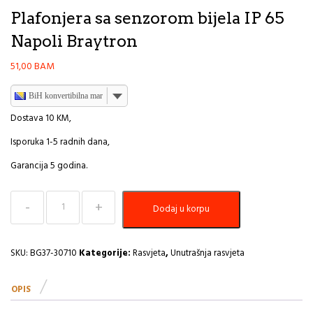
Plafonjera sa senzorom bijela IP 65
Napoli Braytron
51,00
BAM
BiH konvertibilna marka
Dostava 10 KM,
Isporuka 1-5 radnih dana,
Garancija 5 godina.
Plafonjera
Dodaj u korpu
sa
senzorom
bijela
IP
SKU:
BG37-30710
Kategorije:
Rasvjeta
,
Unutrašnja rasvjeta
65
Napoli
OPIS
Braytron
količina