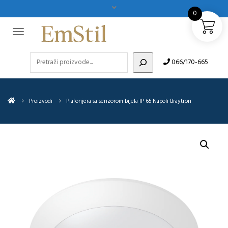
0
Pretraži
066/170-665
Proizvodi
Plafonjera sa senzorom bijela IP 65 Napoli Braytron