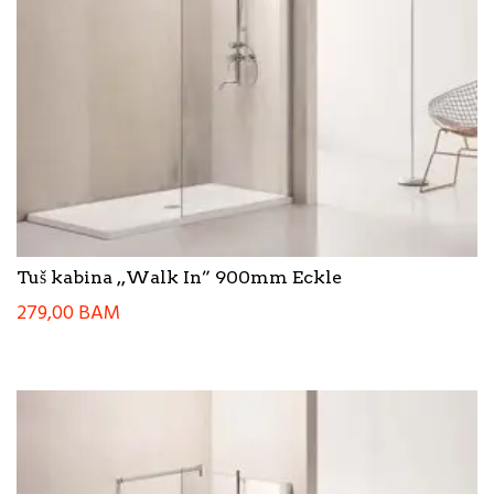
Tuš kabina ,,Walk In” 900mm Eckle
279,00
BAM