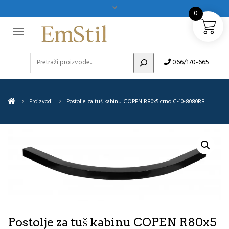
0
Pretraži
066/170-665
Proizvodi
Postolje za tuš kabinu COPEN R80x5 crno C-10-8080RB I
Postolje za tuš kabinu COPEN R80x5