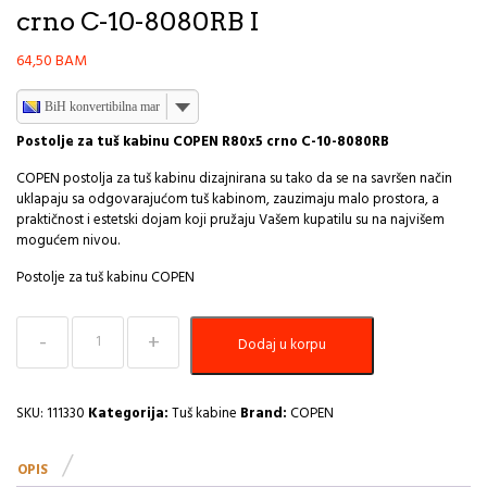
crno C-10-8080RB I
64,50
BAM
BiH konvertibilna marka
Postolje za tuš kabinu COPEN R80x5 crno C-10-8080RB
COPEN postolja za tuš kabinu dizajnirana su tako da se na savršen način
uklapaju sa odgovarajućom tuš kabinom, zauzimaju malo prostora, a
praktičnost i estetski dojam koji pružaju Vašem kupatilu su na najvišem
mogućem nivou.
Postolje za tuš kabinu COPEN
Postolje
Dodaj u korpu
za
tuš
kabinu
COPEN
SKU:
111330
Kategorija:
Tuš kabine
Brand:
COPEN
R80x5
crno
OPIS
C-