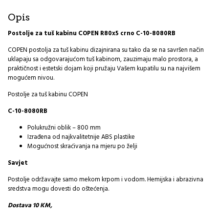
10-
8080RB
Opis
I
količina
Postolje za tuš kabinu COPEN R80x5 crno C-10-8080RB
COPEN postolja za tuš kabinu dizajnirana su tako da se na savršen način
uklapaju sa odgovarajućom tuš kabinom, zauzimaju malo prostora, a
praktičnost i estetski dojam koji pružaju Vašem kupatilu su na najvišem
mogućem nivou.
Postolje za tuš kabinu COPEN
C-10-8080RB
Polukružni oblik – 800 mm
Izrađena od najkvalitetnije ABS plastike
Mogućnost skraćivanja na mjeru po želji
Savjet
Postolje održavajte samo mekom krpom i vodom. Hemijska i abrazivna
sredstva mogu dovesti do oštećenja.
Dostava 10 KM,