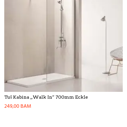
Tuš Kabina ,,Walk In” 700mm Eckle
249,00
BAM