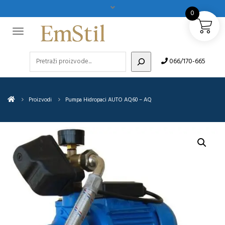
0
Pretraži
066/170-665
Proizvodi
Pumpa Hidropaci AUTO AQ60 – AQ