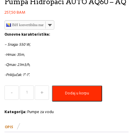
Pumpa Hidropaci AUTO AQ60 – AQ
257,50
BAM
BiH konvertibilna marka
Osnovne karakteristike:
– Snaga: 550 W,
-Hmax: 35m,
-Qmax: 2.1m3/h,
-Priključak: 1”-1”.
Pumpa
Dodaj u korpu
Hidropaci
AUTO
AQ60
-
Kategorija:
Pumpe za vodu
AQ
količina
OPIS