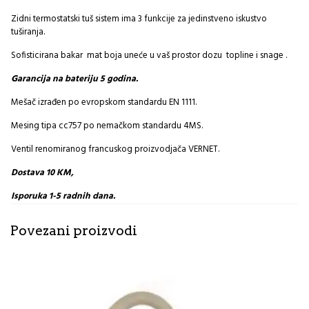
Zidni termostatski tuš sistem ima 3 funkcije za jedinstveno iskustvo
tuširanja.
Sofisticirana bakar mat boja uneće u vaš prostor dozu topline i snage .
Garancija na bateriju 5 godina.
Mešač izrađen po evropskom standardu EN 1111.
Mesing tipa cc757 po nemačkom standardu 4MS.
Ventil renomiranog francuskog proizvodjača VERNET.
Dostava 10 KM,
Isporuka 1-5 radnih dana.
Povezani proizvodi