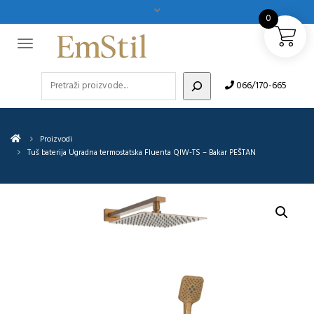
0
Pretraži
066/170-665
Proizvodi
Tuš baterija Ugradna termostatska Fluenta QIW-TS – Bakar PEŠTAN