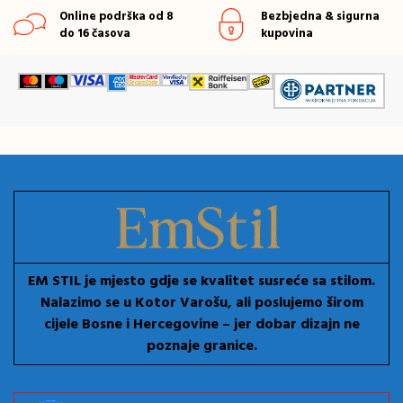
Online podrška od 8
Bezbjedna & sigurna
do 16 časova
kupovina
EM STIL je mjesto gdje se kvalitet susreće sa stilom.
Nalazimo se u Kotor Varošu, ali poslujemo širom
cijele Bosne i Hercegovine – jer dobar dizajn ne
poznaje granice.