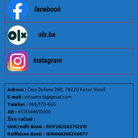
Adresa :
Cara Dušana 280, 78220 Kotor Varoš
E-mail :
infoemstil@gmail.com
Telefon :
066/170-665
JIB :
4513568610000
Žiro računi :
UniCredit Bank : 5517202262712219
Raiffeisen Bank : 1610000356240077