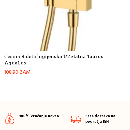
Česma Bideta higijenska 1/2 zlatna Taurus
AquaLux
108,90
BAM
100% Vraćanje novca
Brza dostava na
području BiH