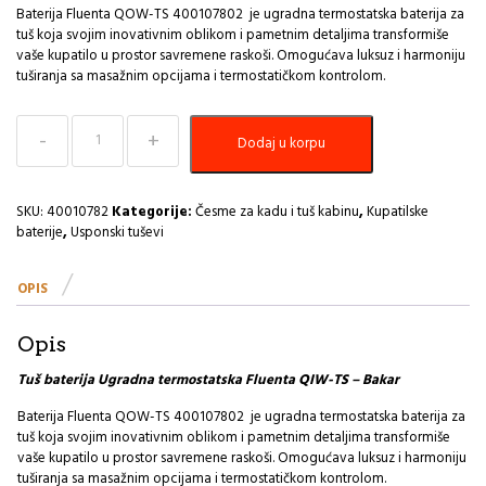
Baterija Fluenta QOW-TS 400107802 je ugradna termostatska baterija za
tuš koja svojim inovativnim oblikom i pametnim detaljima transformiše
vaše kupatilo u prostor savremene raskoši. Omogućava luksuz i harmoniju
tuširanja sa masažnim opcijama i termostatičkom kontrolom.
Tuš
Dodaj u korpu
baterija
Ugradna
termostatska
Fluenta
SKU:
40010782
Kategorije:
Česme za kadu i tuš kabinu
,
Kupatilske
QIW-
baterije
,
Usponski tuševi
TS
-
OPIS
Bakar
PEŠTAN
količina
Opis
Tuš baterija Ugradna termostatska Fluenta QIW-TS – Bakar
Baterija Fluenta QOW-TS 400107802 je ugradna termostatska baterija za
tuš koja svojim inovativnim oblikom i pametnim detaljima transformiše
vaše kupatilo u prostor savremene raskoši. Omogućava luksuz i harmoniju
tuširanja sa masažnim opcijama i termostatičkom kontrolom.