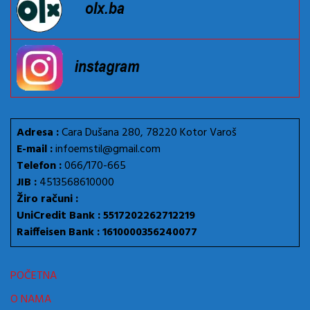
Adresa :
Cara Dušana 280, 78220 Kotor Varoš
E-mail :
infoemstil@gmail.com
Telefon :
066/170-665
JIB :
4513568610000
Žiro računi :
UniCredit Bank : 5517202262712219
Raiffeisen Bank : 1610000356240077
POČETNA
O NAMA