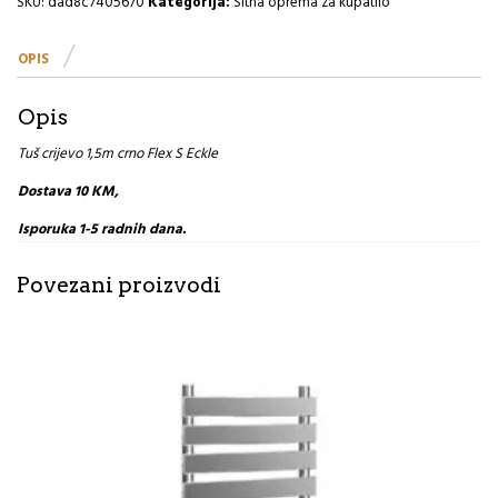
SKU:
dad8c7405670
Kategorija:
Sitna oprema za kupatilo
S
Eckle
OPIS
količina
Opis
Tuš crijevo 1,5m crno Flex S Eckle
Dostava 10 KM,
Isporuka 1-5 radnih dana.
Povezani proizvodi