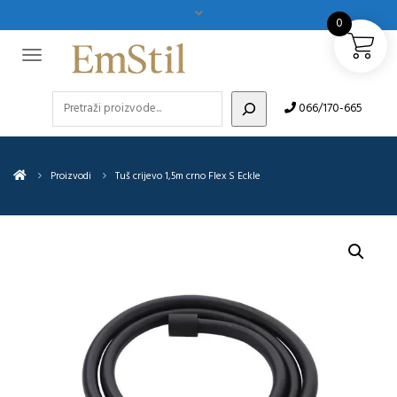
0
Pretraži
066/170-665
Proizvodi
Tuš crijevo 1,5m crno Flex S Eckle