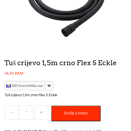
Tuš crijevo 1,5m crno Flex S Eckle
34,90
BAM
BiH konvertibilna marka
Tuš crijevo 1,5m crno Flex S Eckle
Tuš
Dodaj u korpu
crijevo
1,5m
crno
Flex