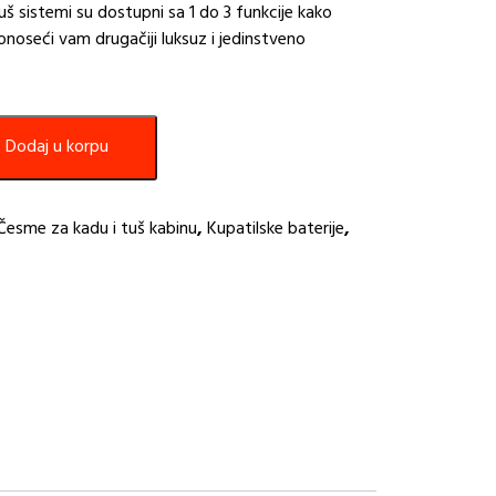
š sistemi su dostupni sa 1 do 3 funkcije kako
donoseći vam drugačiji luksuz i jedinstveno
Dodaj u korpu
Česme za kadu i tuš kabinu
,
Kupatilske baterije
,