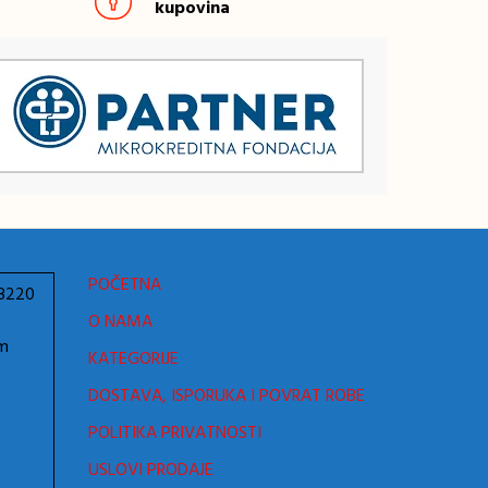
kupovina
POČETNA
78220
O NAMA
om
KATEGORIJE
DOSTAVA, ISPORUKA I POVRAT ROBE
POLITIKA PRIVATNOSTI
USLOVI PRODAJE