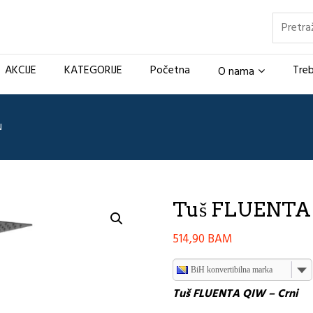
Pretraž
AKCIJE
KATEGORIJE
Početna
Treb
O nama
N
Tuš FLUENTA 
514,90
BAM
BiH konvertibilna marka
Tuš FLUENTA QIW – Crni