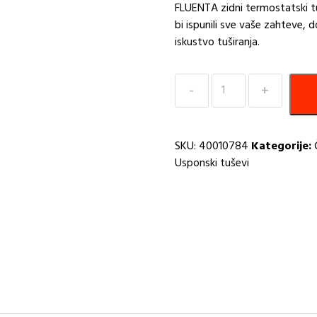
FLUENTA zidni termostatski tu
bi ispunili sve vaše zahteve, 
iskustvo tuširanja.
Tuš
FLUENTA
QIW
-
SKU:
40010784
Kategorije:
Crni
Usponski tuševi
PEŠTAN
količina