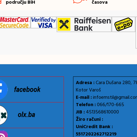
području BiH
časova
Adresa :
Cara Dušana 280, 
Kotor Varoš
E-mail :
infoemstil@gmail.c
Telefon :
066/170-665
JIB :
4513568610000
Žiro računi :
UniCredit Bank :
5517202262712219