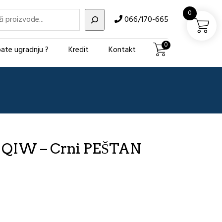
i
0
066/170-665
0
ate ugradnju ?
Kredit
Kontakt
QIW – Crni PEŠTAN