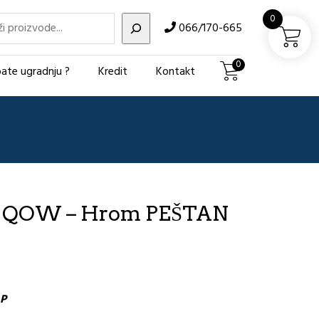
i
0
066/170-665
0
ate ugradnju ?
Kredit
Kontakt
 QOW – Hrom PEŠTAN
P