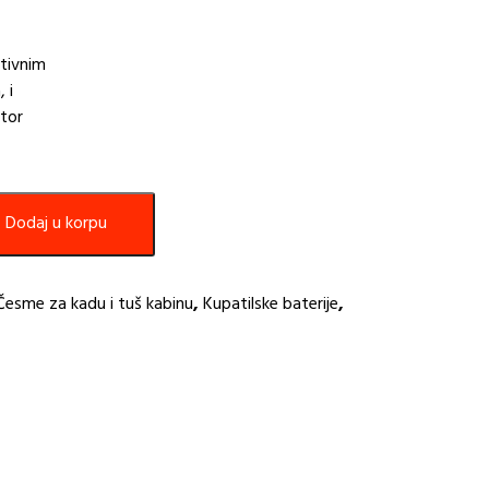
ativnim
 i
stor
Dodaj u korpu
Česme za kadu i tuš kabinu
,
Kupatilske baterije
,