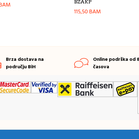
BZAKP
BAM
115,50
BAM
Brza dostava na
Online podrška od 8
području BiH
časova