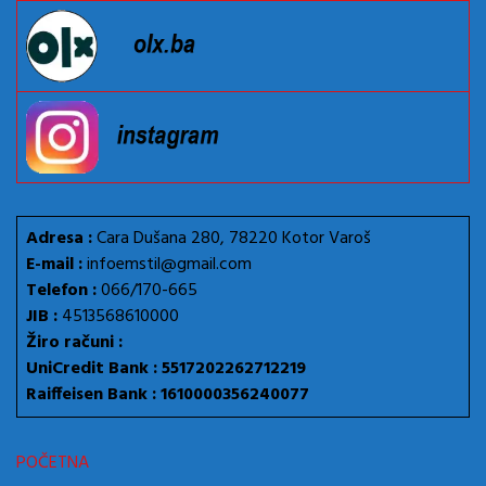
Adresa :
Cara Dušana 280, 78220 Kotor Varoš
E-mail :
infoemstil@gmail.com
Telefon :
066/170-665
JIB :
4513568610000
Žiro računi :
UniCredit Bank : 5517202262712219
Raiffeisen Bank : 1610000356240077
POČETNA