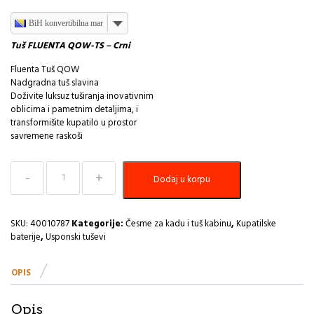
BiH konvertibilna marka
Tuš FLUENTA QOW-TS – Crni
Fluenta Tuš QOW
Nadgradna tuš slavina
Doživite luksuz tuširanja inovativnim
oblicima i pametnim detaljima, i
transformišite kupatilo u prostor
savremene raskoši
Tuš
Dodaj u korpu
FLUENTA
QOW-
TS
-
SKU:
40010787
Kategorije:
Česme za kadu i tuš kabinu
,
Kupatilske
Crni
baterije
,
Usponski tuševi
PEŠTAN
količina
OPIS
Opis