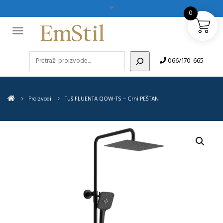
0
Pretraži
066/170-665
Proizvodi
Tuš FLUENTA QOW-TS – Crni PEŠTAN