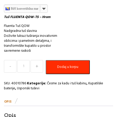
BiH konvertibilna marka
Tuš FLUENTA QOW-TS – Hrom
Fluenta Tuš QOW
Nadgradna tuš slavina
Doživite luksuz tuširanja inovativnim
oblicima i pametnim detaljima, i
transformišite kupatilo u prostor
savremene raskoši
Tuš
Dodaj u korpu
FLUENTA
QOW-
TS
-
SKU:
40010786
Kategorije:
Česme za kadu i tuš kabinu
,
Kupatilske
Hrom
baterije
,
Usponski tuševi
PEŠTAN
količina
OPIS
Opis