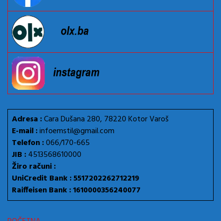
Adresa :
Cara Dušana 280, 78220 Kotor Varoš
E-mail :
infoemstil@gmail.com
Telefon :
066/170-665
JIB :
4513568610000
Žiro računi :
UniCredit Bank : 5517202262712219
Raiffeisen Bank : 1610000356240077