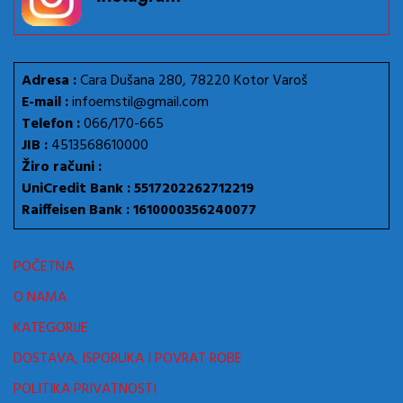
Adresa :
Cara Dušana 280, 78220 Kotor Varoš
E-mail :
infoemstil@gmail.com
Telefon :
066/170-665
JIB :
4513568610000
Žiro računi :
UniCredit Bank : 5517202262712219
Raiffeisen Bank : 1610000356240077
POČETNA
O NAMA
KATEGORIJE
DOSTAVA, ISPORUKA I POVRAT ROBE
POLITIKA PRIVATNOSTI