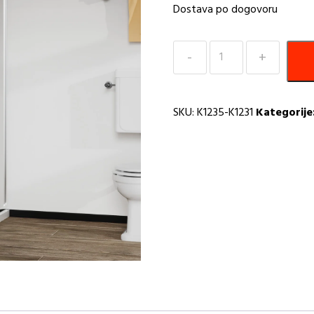
Dostava po dogovoru
Tuš
kabina
120x70x200
ST
SKU:
K1235-K1231
Kategorije
6mm
Elemento
Combo
R
količina