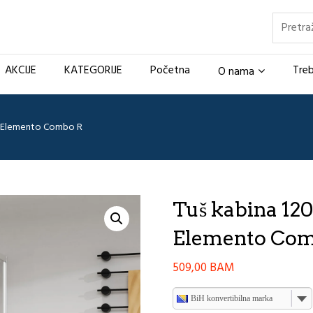
Pretraž
AKCIJE
KATEGORIJE
Početna
Treb
O nama
m Elemento Combo R
Tuš kabina 1
Elemento Com
509,00
BAM
BiH konvertibilna marka