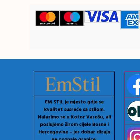
EM STIL je mjesto gdje se
kvalitet susreće sa stilom.
Nalazimo se u Kotor Varošu, ali
poslujemo širom cijele Bosne i
Hercegovine – jer dobar dizajn
ne poznaje granice.