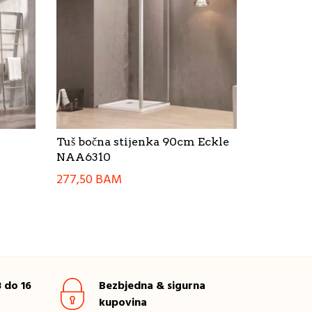
Tuš bočna stijenka 90cm Eckle
NAA6310
277,50
BAM
 do 16
Bezbjedna & sigurna
kupovina