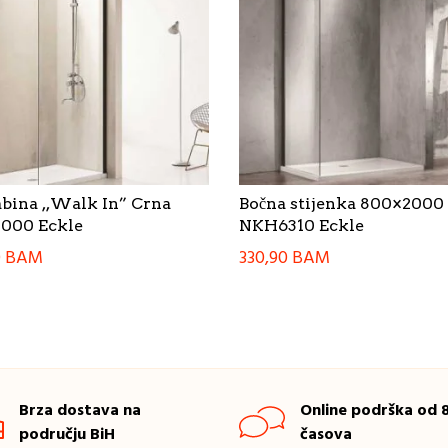
abina ,,Walk In” Crna
Bočna stijenka 800×2000
000 Eckle
NKH6310 Eckle
0
BAM
330,90
BAM
Brza dostava na
Online podrška od 8
području BiH
časova