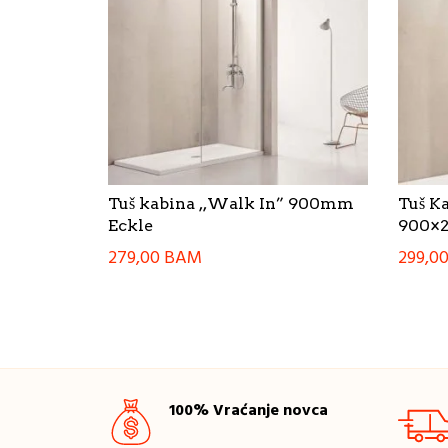
Tuš kabina ,,Walk In” 900mm
Tuš K
Eckle
900×2
279,00
BAM
299,0
100% Vraćanje novca