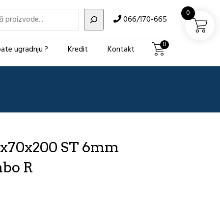
i
0
066/170-665
0
ate ugradnju ?
Kredit
Kontakt
20x70x200 ST 6mm
bo R