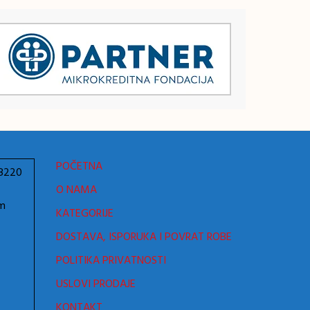
POČETNA
78220
O NAMA
om
KATEGORIJE
DOSTAVA, ISPORUKA I POVRAT ROBE
POLITIKA PRIVATNOSTI
USLOVI PRODAJE
KONTAKT