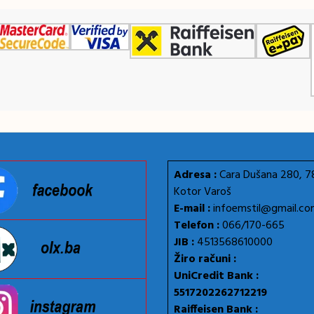
Adresa :
Cara Dušana 280, 
Kotor Varoš
E-mail :
infoemstil@gmail.c
Telefon :
066/170-665
JIB :
4513568610000
Žiro računi :
UniCredit Bank :
5517202262712219
Raiffeisen Bank :