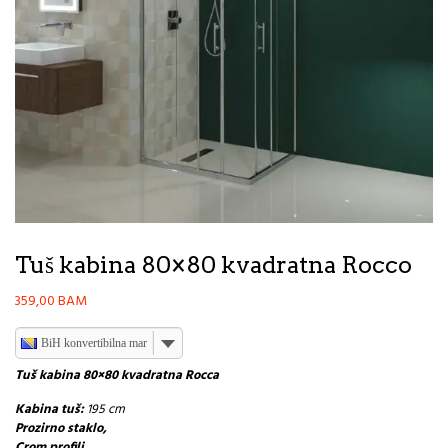
Tuš kabina 80×80 kvadratna Rocco
359,00
BAM
BiH konvertibilna marka
Tuš kabina 80×80 kvadratna Rocca
Kabina tuš:
195 cm
Prozirno staklo,
Crom profili,