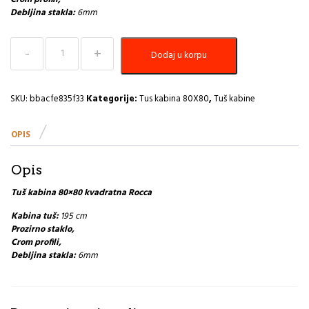
Debljina stakla:
6mm
Tuš
Dodaj u korpu
kabina
80×80
kvadratna
Rocco
SKU:
bbacfe835f33
Kategorije:
Tus kabina 80X80
,
Tuš kabine
količina
OPIS
Opis
Tuš kabina 80×80 kvadratna Rocca
Kabina tuš:
195 cm
Prozirno staklo,
Crom profili,
Debljina stakla:
6mm