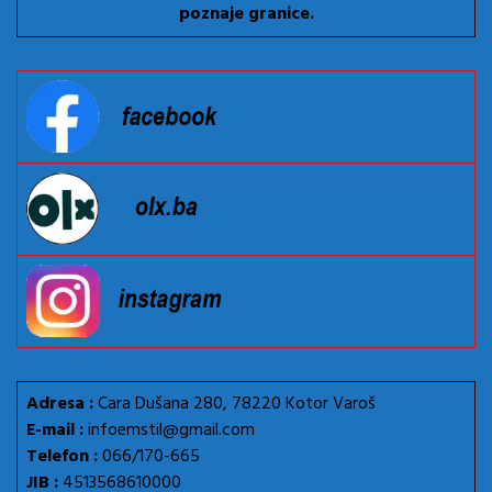
poznaje granice.
Adresa :
Cara Dušana 280, 78220 Kotor Varoš
E-mail :
infoemstil@gmail.com
Telefon :
066/170-665
JIB :
4513568610000