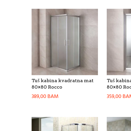
Tuš kabina kvadratna mat
Tuš kabin
80×80 Rocco
80×80 Ro
389,00
BAM
359,00
BA