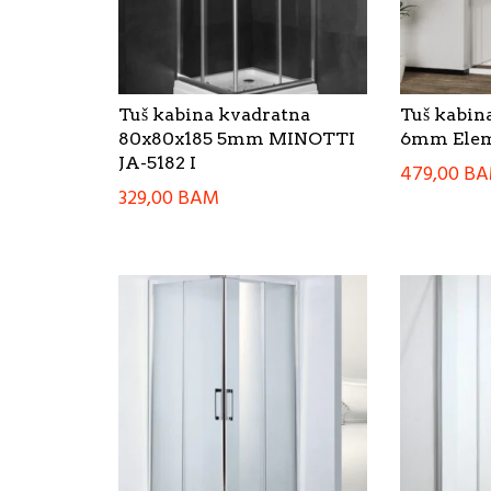
Tuš kabina kvadratna
Tuš kabin
80x80x185 5mm MINOTTI
6mm Elem
JA-5182 I
479,00
B
329,00
BAM