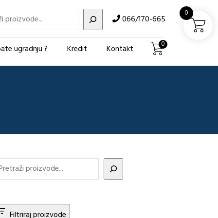
i
0
066/170-665
0
ate ugradnju ?
Kredit
Kontakt
Filtriraj proizvode