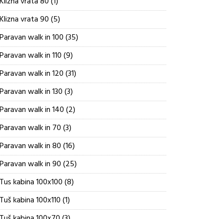
1
Klizna vrata 80
1
proizvod
5
Klizna vrata 90
5
proizvoda
35
Paravan walk in 100
35
proizvoda
9
Paravan walk in 110
9
proizvoda
31
Paravan walk in 120
31
proizvod
3
Paravan walk in 130
3
proizvoda
2
Paravan walk in 140
2
proizvoda
3
Paravan walk in 70
3
proizvoda
16
Paravan walk in 80
16
proizvoda
25
Paravan walk in 90
25
proizvoda
8
Tus kabina 100x100
8
proizvoda
1
Tuš kabina 100x110
1
proizvod
3
Tuš kabina 100x70
3