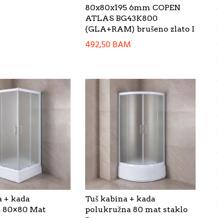
80x80x195 6mm COPEN
ATLAS BG43K800
(GLA+RAM) brušeno zlato I
492,50
BAM
a + kada
Tuš kabina + kada
a 80×80 Mat
polukružna 80 mat staklo