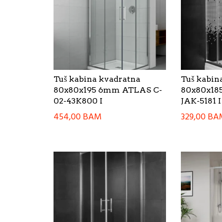
Tuš kabina kvadratna
Tuš kabin
80x80x195 6mm ATLAS C-
80x80x18
02-43K800 I
JAK-5181 I
454,00
BAM
329,00
BA