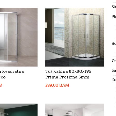
Si
Pl
Bo
Os
Sa
a kvadratna
Tuš kabina 80x80x195
cco
Prima Prozirna 5mm
Ku
M
389,00
BAM