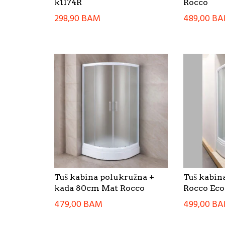
k1174R
Rocco
298,90
BAM
489,00
BA
Tuš kabina polukružna +
Tuš kabin
kada 80cm Mat Rocco
Rocco Eco
479,00
BAM
499,00
BA