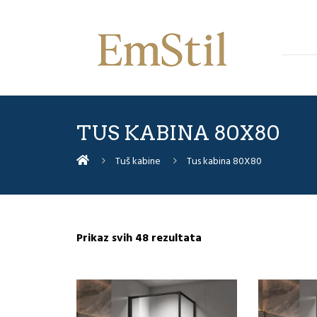
TUS KABINA 80X80
Tuš kabine
Tus kabina 80X80
Sorted
Prikaz svih 48 rezultata
by
latest