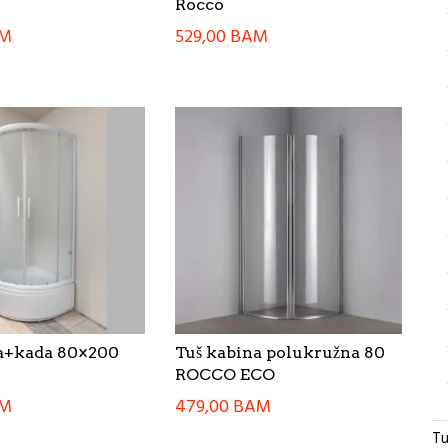
Rocco
M
529,00
BAM
a+kada 80×200
Tuš kabina polukružna 80
ROCCO ECO
M
479,00
BAM
Tu