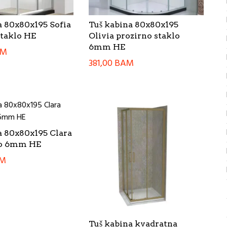
a 80x80x195 Sofia
Tuš kabina 80x80x195
staklo HE
Olivia prozirno staklo
6mm HE
AM
381,00
BAM
a 80x80x195 Clara
lo 6mm HE
M
Tuš kabina kvadratna