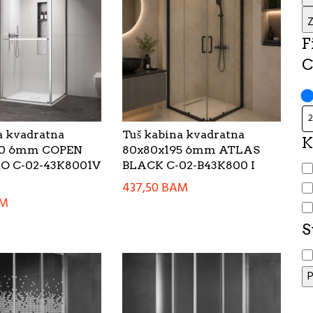
Z
F
C
a kvadratna
Tuš kabina kvadratna
K
00 6mm COPEN
80x80x195 6mm ATLAS
K
O C-02-43K8001V
BLACK C-02-B43K800 I
437,50
BAM
M
S
S
P