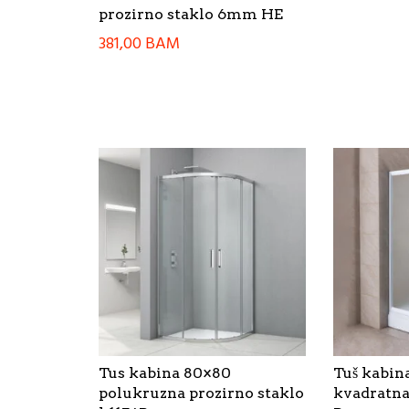
prozirno staklo 6mm HE
381,00
BAM
Tus kabina 80×80
Tuš kabin
polukruzna prozirno staklo
kvadratn