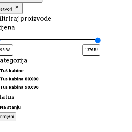
atvori
iltriraj proizvode
ijena
ategorija
ategorija
Tuš kabine
Tus kabina 80X80
Tus kabina 90X90
tatus
tatus
Na stanju
rimijeni