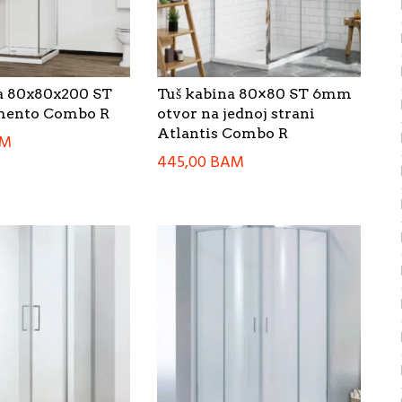
a 80x80x200 ST
Tuš kabina 80×80 ST 6mm
ento Combo R
otvor na jednoj strani
Atlantis Combo R
AM
445,00
BAM