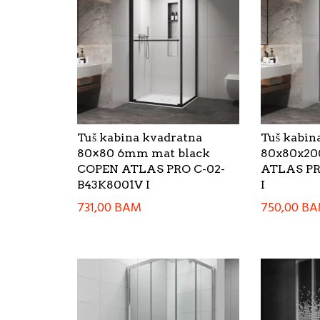
Tuš kabina kvadratna
Tuš kabin
80×80 6mm mat black
80x80x2
COPEN ATLAS PRO C-02-
ATLAS PR
B43K8001V I
I
731,00
BAM
750,00
BA