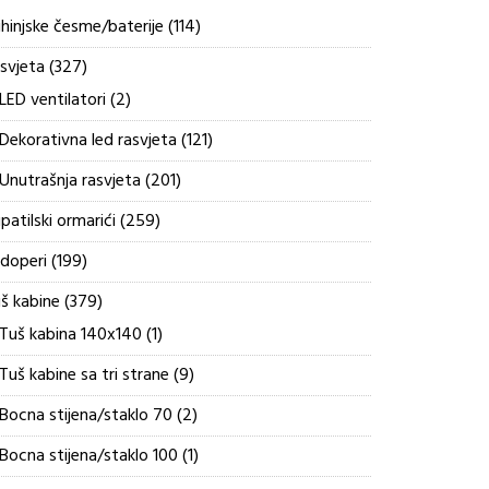
114
hinjske česme/baterije
114
proizvoda
327
svjeta
327
proizvoda
2
LED ventilatori
2
proizvoda
121
Dekorativna led rasvjeta
121
proizvod
201
Unutrašnja rasvjeta
201
proizvod
259
patilski ormarići
259
proizvoda
199
doperi
199
proizvoda
379
š kabine
379
proizvoda
1
Tuš kabina 140x140
1
proizvod
9
Tuš kabine sa tri strane
9
proizvoda
2
Bocna stijena/staklo 70
2
proizvoda
1
Bocna stijena/staklo 100
1
proizvod