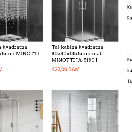
Ku
Ra
a kvadratna
Tuš kabina kvadratna
5 5mm MINOTTI
80x80x185 5mm mat
Ku
MINOTTI JA-5180 I
M
422,00
BAM
Su
Tu