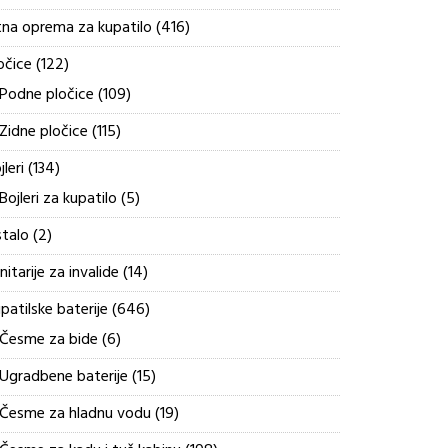
proizvoda
416
tna oprema za kupatilo
416
proizvoda
122
očice
122
proizvoda
109
Podne pločice
109
proizvoda
115
Zidne pločice
115
proizvoda
134
jleri
134
proizvoda
5
Bojleri za kupatilo
5
proizvoda
2
talo
2
proizvoda
14
nitarije za invalide
14
proizvoda
646
patilske baterije
646
proizvoda
6
Česme za bide
6
proizvoda
15
Ugradbene baterije
15
proizvoda
19
Česme za hladnu vodu
19
proizvoda