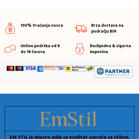
100% Vraćanje novca
Brza dostava na
području BiH
Online podrška od 8
Bezbjedna & sigurna
do 16 časova
kupovina
EM STIL je mjesto gdje se kvalitet susreće sa stilom.