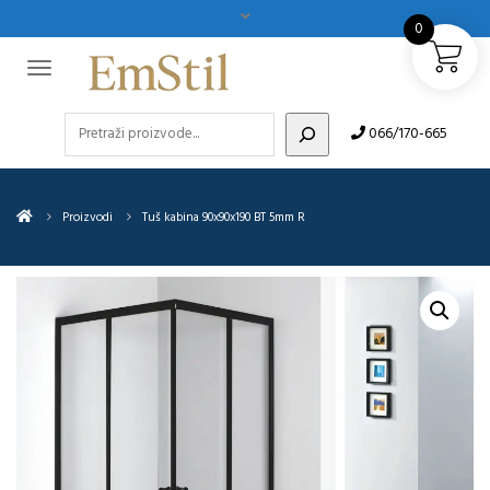
0
Pretraži
066/170-665
Proizvodi
Tuš kabina 90x90x190 BT 5mm R