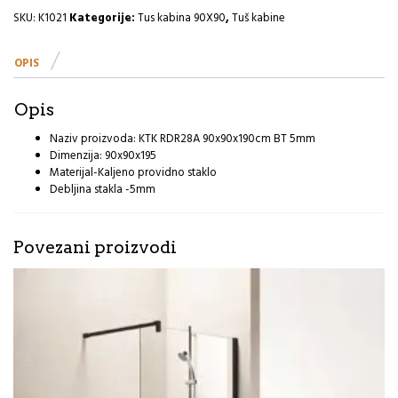
5mm
SKU:
K1021
Kategorije:
Tus kabina 90X90
,
Tuš kabine
R
količina
OPIS
Opis
Naziv proizvoda: KTK RDR28A 90x90x190cm BT 5mm
Dimenzija: 90x90x195
Materijal-Kaljeno providno staklo
Debljina stakla -5mm
Povezani proizvodi