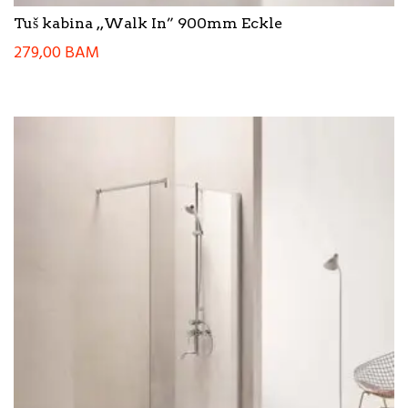
Tuš kabina ,,Walk In” 900mm Eckle
279,00
BAM