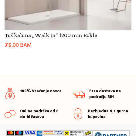
Tuš kabina ,,Walk In” 1200 mm Eckle
319,00
BAM
100% Vraćanje novca
Brza dostava na
području BiH
Online podrška od 8
Bezbjedna & sigurna
do 16 časova
kupovina