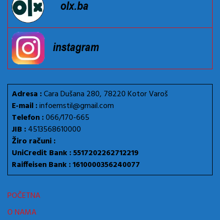
Adresa :
Cara Dušana 280, 78220 Kotor Varoš
E-mail :
infoemstil@gmail.com
Telefon :
066/170-665
JIB :
4513568610000
Žiro računi :
UniCredit Bank : 5517202262712219
Raiffeisen Bank : 1610000356240077
POČETNA
O NAMA