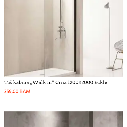
Tuš kabina ,,Walk In” Crna 1200×2000 Eckle
359,00
BAM