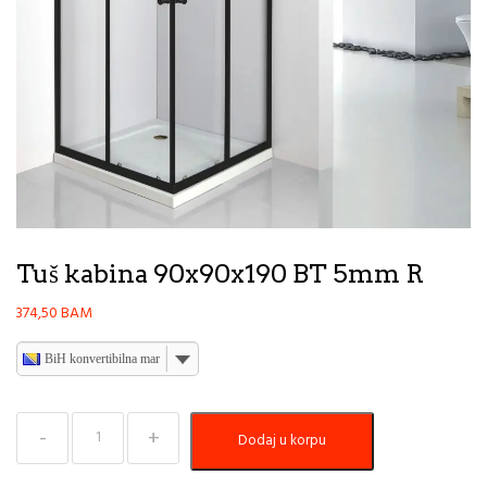
Tuš kabina 90x90x190 BT 5mm R
374,50
BAM
BiH konvertibilna marka
Tuš
Dodaj u korpu
kabina
90x90x190
BT