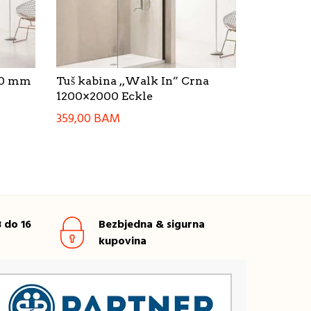
100 mm
Tuš kabina ,,Walk In” Crna
1200×2000 Eckle
359,00
BAM
 do 16
Bezbjedna & sigurna
kupovina