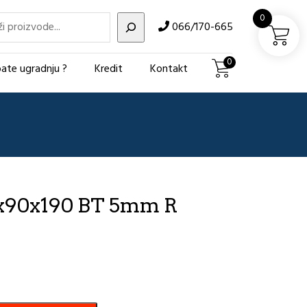
i
0
066/170-665
0
ate ugradnju ?
Kredit
Kontakt
0x90x190 BT 5mm R