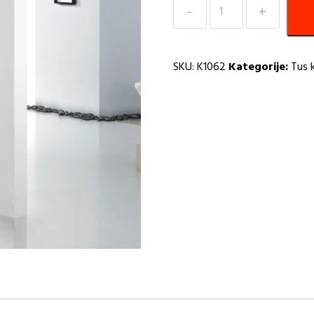
Tuš
kabina
90x90x190
BT
SKU:
K1062
Kategorije:
Tus 
5mm
R
količina