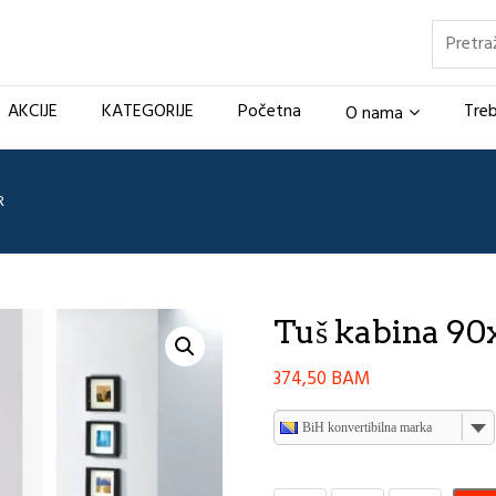
Pretraž
AKCIJE
KATEGORIJE
Početna
Treb
O nama
R
Tuš kabina 9
374,50
BAM
BiH konvertibilna marka