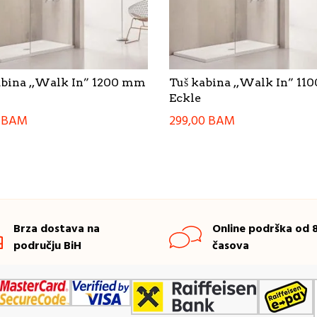
abina ,,Walk In” 1200 mm
Tuš kabina ,,Walk In” 1
Eckle
0
BAM
299,00
BAM
Brza dostava na
Online podrška od 8
području BiH
časova