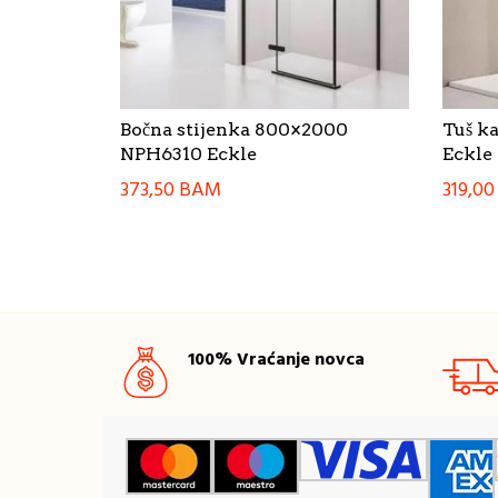
Bočna stijenka 800×2000
Tuš k
NPH6310 Eckle
Eckle
373,50
BAM
319,0
100% Vraćanje novca