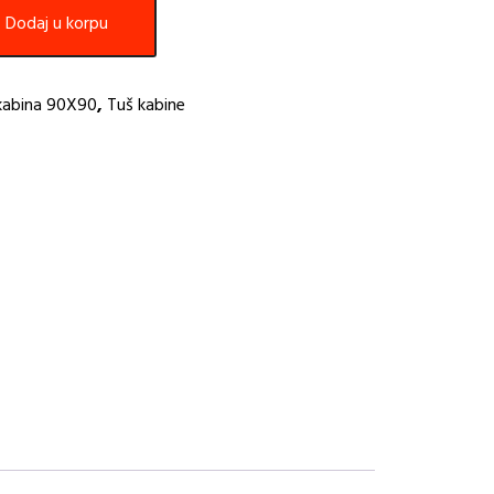
Dodaj u korpu
kabina 90X90
,
Tuš kabine