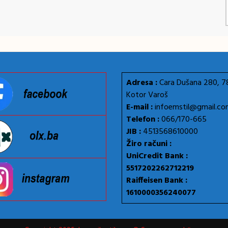
Adresa :
Cara Dušana 280, 
Kotor Varoš
E-mail :
infoemstil@gmail.c
Telefon :
066/170-665
JIB :
4513568610000
Žiro računi :
UniCredit Bank :
5517202262712219
Raiffeisen Bank :
1610000356240077