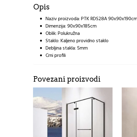
Opis
Naziv proizvoda: PTK RDS28A 90x90x190
Dimenzija: 90x90x185cm
Oblik: Polukružna
Staklo: Kaljeno providno staklo
Debljina stakla: 5mm
Crni profili
Povezani proizvodi