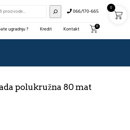
i
0
066/170-665
0
ate ugradnju ?
Kredit
Kontakt
kada polukružna 80 mat