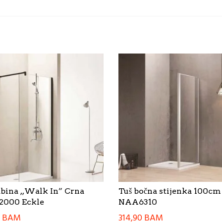
abina ,,Walk In” Crna
Tuš bočna stijenka 100cm
2000 Eckle
NAA6310
0
BAM
314,90
BAM