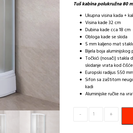
Tuš kabina polukružna 80 m
Ukupna visina kada + k
Visina kade 32 cm
Dubina kade cca 18 cm
Obloga kade se skida
5 mm kaljeno mat stakl
Bijela boja aluminijskog p
Točkići (nosači) stakla d
skidanje vrata kod čišće
Europski radijus 550 m
Sifon sa zaštitom neug
kadi
Aluminijske ručke na vr
Tuš
kabina
+
kada