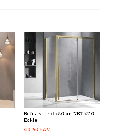
Bočna stijenla 80cm NET6310
Eckle
416,50
BAM