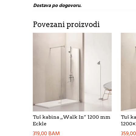
Dostava po dogovoru.
Povezani proizvodi
Tuš kabina ,,Walk In” 1200 mm
Tuš k
Eckle
1200×
319,00
BAM
359,0