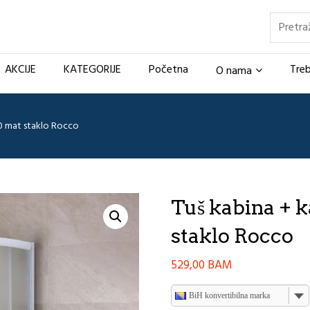
Pretraž
AKCIJE
KATEGORIJE
Početna
Treb
O nama
0 mat staklo Rocco
Tuš kabina + 
staklo Rocco
529,00
BAM
BiH konvertibilna marka