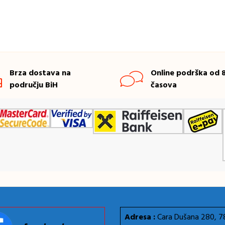
Brza dostava na
Online podrška od 8
području BiH
časova
Adresa :
Cara Dušana 280, 