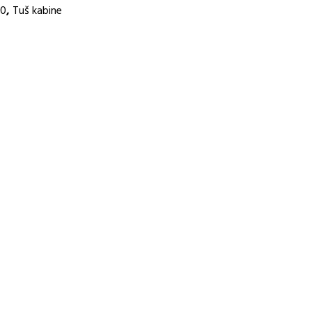
80
,
Tuš kabine