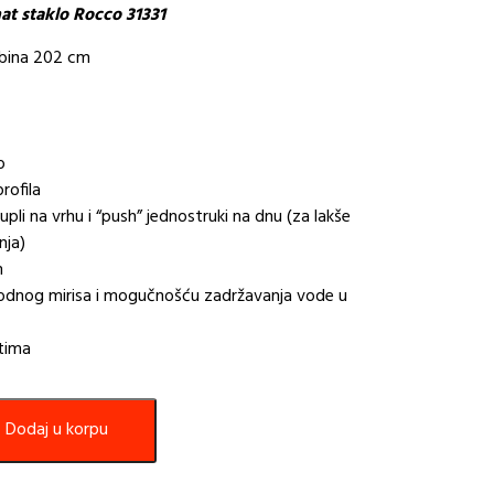
at staklo Rocco 31331
abina 202 cm
o
rofila
upli na vrhu i “push” jednostruki na dnu (za lakše
nja)
m
odnog mirisa i mogučnošću zadržavanja vode u
atima
Dodaj u korpu