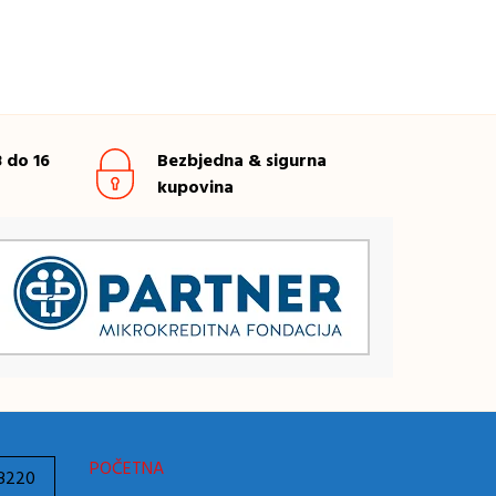
 do 16
Bezbjedna & sigurna
kupovina
POČETNA
78220