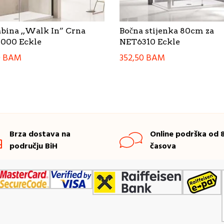
abina ,,Walk In” Crna
Bočna stijenka 80cm za
000 Eckle
NET6310 Eckle
0
BAM
352,50
BAM
Brza dostava na
Online podrška od 8
području BiH
časova