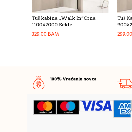
Tuš kabina ,,Walk In”Crna
Tuš K
1100×2000 Eckle
900×2
329,00
BAM
299,0
100% Vraćanje novca