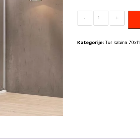
Tuš
Kabina
Kvadratna
70×110
Kategorije:
Tus kabina 70x1
Eckle
NAA1142
količina