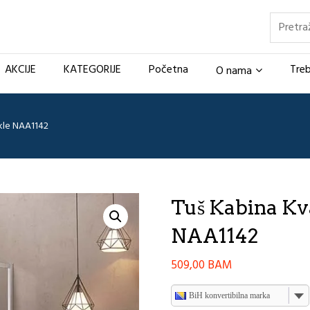
Pretraž
AKCIJE
KATEGORIJE
Početna
Treb
O nama
ckle NAA1142
Tuš Kabina Kv
NAA1142
509,00
BAM
BiH konvertibilna marka