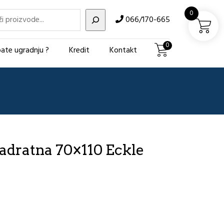
i
0
066/170-665
0
ate ugradnju ?
Kredit
Kontakt
adratna 70×110 Eckle