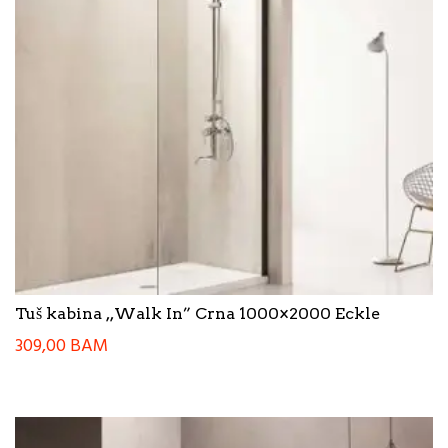
Tuš kabina ,,Walk In” Crna 1000×2000 Eckle
309,00
BAM