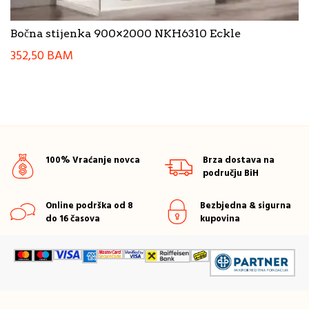
Bočna stijenka 900×2000 NKH6310 Eckle
352,50
BAM
100% Vraćanje novca
Brza dostava na
području BiH
Online podrška od 8
Bezbjedna & sigurna
do 16 časova
kupovina