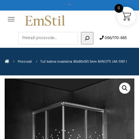
0
Pretraži
066/170-665
Proizvodi
Tuš kabina kvadratna 80x80x185 5mm MINOTTI JAK-5181 I