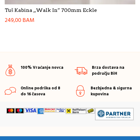
Tuš Kabina ,,Walk In” 700mm Eckle
249,00
BAM
100% Vraćanje novca
Brza dostava na
području BiH
Online podrška od 8
Bezbjedna & sigurna
do 16 časova
kupovina