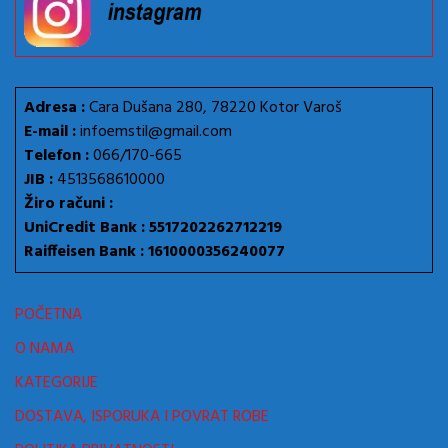
Adresa :
Cara Dušana 280, 78220 Kotor Varoš
E-mail :
infoemstil@gmail.com
Telefon :
066/170-665
JIB :
4513568610000
Žiro računi :
UniCredit Bank : 5517202262712219
Raiffeisen Bank : 1610000356240077
POČETNA
O NAMA
KATEGORIJE
DOSTAVA, ISPORUKA I POVRAT ROBE