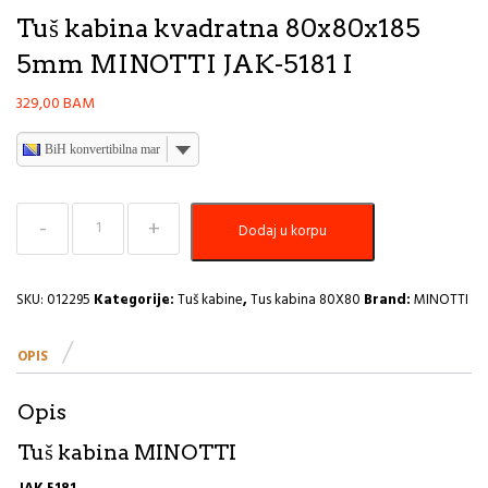
Tuš kabina kvadratna 80x80x185
5mm MINOTTI JAK-5181 I
329,00
BAM
BiH konvertibilna marka
Tuš
Dodaj u korpu
kabina
kvadratna
80x80x185
5mm
SKU:
012295
Kategorije:
Tuš kabine
,
Tus kabina 80X80
Brand:
MINOTTI
MINOTTI
JAK-
OPIS
5181
I
količina
Opis
Tuš kabina MINOTTI