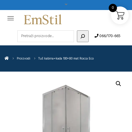
0
Pretraži
066/170-665
Proizvodi
Tuš kabina+kada 100×80 mat Rocca Eco