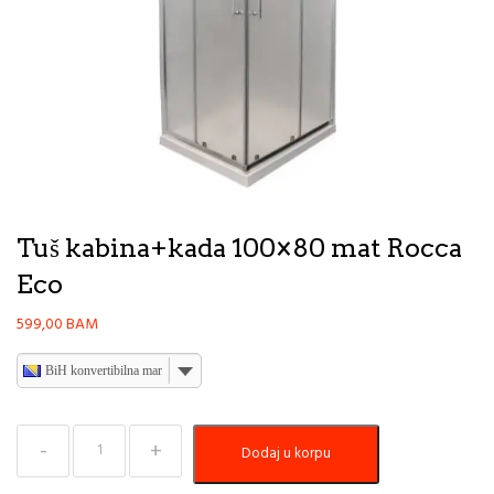
Tuš kabina+kada 100×80 mat Rocca
Eco
599,00
BAM
BiH konvertibilna marka
Tuš
Dodaj u korpu
kabina+kada
100×80