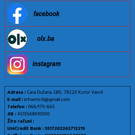
Adresa :
Cara Dušana 280, 78220 Kotor Varoš
E-mail :
infoemstil@gmail.com
Telefon :
066/170-665
JIB :
4513568610000
Žiro računi :
UniCredit Bank : 5517202262712219