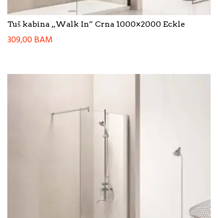
Tuš kabina ,,Walk In” Crna 1000×2000 Eckle
309,00
BAM