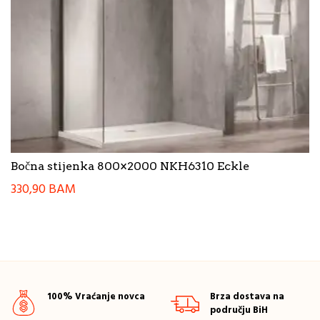
Bočna stijenka 800×2000 NKH6310 Eckle
330,90
BAM
100% Vraćanje novca
Brza dostava na
području BiH