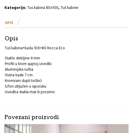
mat
Rocca
Kategorije:
Tus kabina 80x100
,
Tuš kabine
Eco
količina
OPIS
Opis
Tuš kabina+kada 100×80 Rocca Eco
Staklo debljine 6 mm
Profili u krom sjajnoj izvedbi
Aluminijska ručka
Visina kade 7 cm
Kromirani dupli točkići
Sifon uključen u isporuku
Izvedba stakla mat ili prozirno
Povezani proizvodi