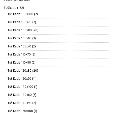
proizvoda
162
Tuš kade
162
proizvoda
2
Tuš Kada 100x100
2
proizvoda
2
Tuš Kada 100x70
2
proizvoda
20
Tuš Kada 100x80
20
proizvoda
3
Tuš Kada 100x90
3
proizvoda
2
Tuš Kada 105x70
2
proizvoda
2
Tuš Kada 110x70
2
proizvoda
2
Tuš Kada 110x80
2
proizvoda
20
Tuš Kada 120x80
20
proizvoda
11
Tuš Kada 120x90
11
proizvoda
1
Tuš Kada 140x100
1
proizvod
6
Tuš Kada 140x80
6
proizvoda
2
Tuš Kada 140x90
2
proizvoda
1
Tuš Kada 160x100
1