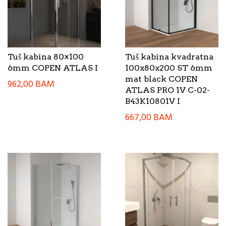
Tuš kabina 80×100
Tuš kabina kvadratna
6mm COPEN ATLAS I
100x80x200 ST 6mm
mat black COPEN
962,00
BAM
ATLAS PRO 1V C-02-
B43K10801V I
667,00
BAM