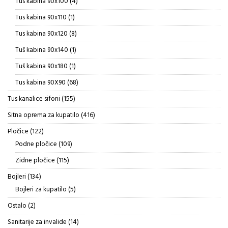
4
Tus kabina 90x100
4
proizvoda
1
Tus kabina 90x110
1
proizvod
8
Tus kabina 90x120
8
proizvoda
1
Tuš kabina 90x140
1
proizvod
1
Tuš kabina 90x180
1
proizvod
68
Tus kabina 90X90
68
proizvoda
155
Tus kanalice sifoni
155
proizvoda
416
Sitna oprema za kupatilo
416
proizvoda
122
Pločice
122
proizvoda
109
Podne pločice
109
proizvoda
115
Zidne pločice
115
proizvoda
134
Bojleri
134
proizvoda
5
Bojleri za kupatilo
5
proizvoda
2
Ostalo
2
proizvoda
14
Sanitarije za invalide
14