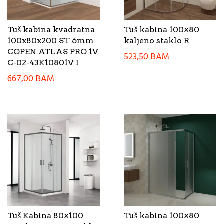
Tuš kabina kvadratna
Tuš kabina 100×80
100x80x200 ST 6mm
kaljeno staklo R
COPEN ATLAS PRO 1V
523,50
BAM
C-02-43K10801V I
667,00
BAM
Tuš Kabina 80×100
Tuš kabina 100×80