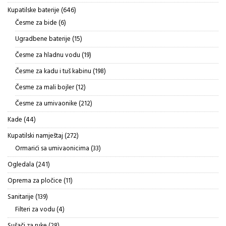
proizvoda
646
Kupatilske baterije
646
proizvoda
6
Česme za bide
6
proizvoda
15
Ugradbene baterije
15
proizvoda
19
Česme za hladnu vodu
19
proizvoda
198
Česme za kadu i tuš kabinu
198
proizvoda
12
Česme za mali bojler
12
proizvoda
212
Česme za umivaonike
212
proizvoda
44
Kade
44
proizvoda
272
Kupatilski namještaj
272
proizvoda
33
Ormarići sa umivaonicima
33
proizvoda
241
Ogledala
241
proizvod
11
Oprema za pločice
11
proizvoda
139
Sanitarije
139
proizvoda
4
Filteri za vodu
4
proizvoda
28
Sušači za ruke
28