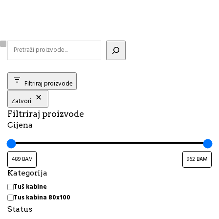
Filtriraj proizvode
Zatvori
Filtriraj proizvode
Cijena
Kategorija
Kategorija
Tuš kabine
Tus kabina 80x100
Status