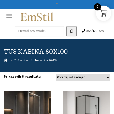
0
Pretraži
066/170-665
TUS KABINA 80X100
Tuš kabine
Tus kabina 80x100
Sorted
Prikaz svih 8 rezultata
by
latest