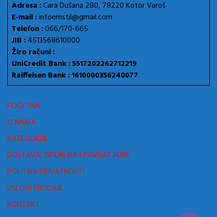
Adresa :
Cara Dušana 280, 78220 Kotor Varoš
E-mail :
infoemstil@gmail.com
Telefon :
066/170-665
JIB :
4513568610000
Žiro računi :
UniCredit Bank : 5517202262712219
Raiffeisen Bank : 1610000356240077
POČETNA
O NAMA
KATEGORIJE
DOSTAVA, ISPORUKA I POVRAT ROBE
POLITIKA PRIVATNOSTI
USLOVI PRODAJE
KONTAKT