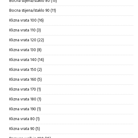
15
Bocna stijena/staklo 80
15
proizvoda
11
Bocna stijena/staklo 90
11
proizvoda
16
Klizna vrata 100
16
proizvoda
3
Klizna vrata 110
3
proizvoda
22
Klizna vrata 120
22
proizvoda
8
Klizna vrata 130
8
proizvoda
14
Klizna vrata 140
14
proizvoda
2
Klizna vrata 150
2
proizvoda
5
Klizna vrata 160
5
proizvoda
1
Klizna vrata 170
1
proizvod
1
Klizna vrata 180
1
proizvod
1
Klizna vrata 190
1
proizvod
1
Klizna vrata 80
1
proizvod
5
Klizna vrata 90
5
proizvoda