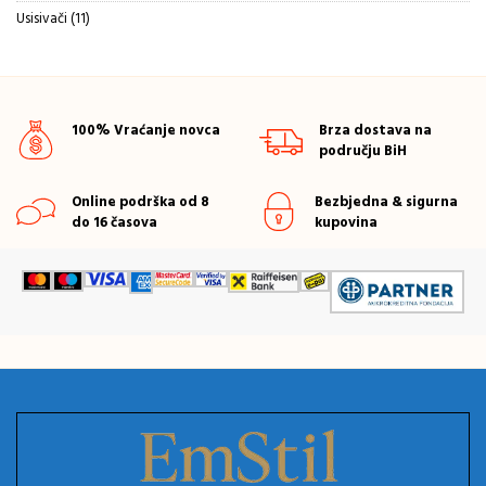
proizvoda
11
Usisivači
11
proizvoda
100% Vraćanje novca
Brza dostava na
području BiH
Online podrška od 8
Bezbjedna & sigurna
do 16 časova
kupovina