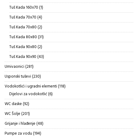
proizvod
1
Tuš Kada 160x70
1
proizvod
4
Tuš Kada 70x70
4
proizvoda
2
Tuš Kada 70x80
2
proizvoda
31
Tuš Kada 80x80
31
proizvod
2
Tuš Kada 90x80
2
proizvoda
43
Tuš Kada 90x90
43
proizvoda
281
Umivaonici
281
proizvod
230
Usponski tuševi
230
proizvoda
118
Vodokotlići i ugradni elementi
118
proizvoda
6
Dijelovi za vodokotlić
6
proizvoda
92
WC daske
92
proizvoda
201
WC Šolje
201
proizvod
48
Grijanje i hlađenje
48
proizvoda
194
Pumpe za vodu
194