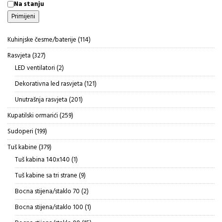
Status
Na stanju
Primijeni
114
Kuhinjske česme/baterije
114
proizvoda
327
Rasvjeta
327
proizvoda
2
LED ventilatori
2
proizvoda
121
Dekorativna led rasvjeta
121
proizvod
201
Unutrašnja rasvjeta
201
proizvod
259
Kupatilski ormarići
259
proizvoda
199
Sudoperi
199
proizvoda
379
Tuš kabine
379
proizvoda
1
Tuš kabina 140x140
1
proizvod
9
Tuš kabine sa tri strane
9
proizvoda
2
Bocna stijena/staklo 70
2
proizvoda
1
Bocna stijena/staklo 100
1
proizvod