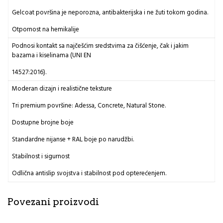
Gelcoat površina je neporozna, antibakterijska i ne žuti tokom godina.
Otpornost na hemikalije
Podnosi kontakt sa najčešćim sredstvima za čišćenje, čak i jakim
bazama i kiselinama (UNI EN
14527:2016).
Moderan dizajn i realistične teksture
Tri premium površine: Adessa, Concrete, Natural Stone.
Dostupne brojne boje
Standardne nijanse + RAL boje po narudžbi.
Stabilnost i sigurnost
Odlična antislip svojstva i stabilnost pod opterećenjem.
Povezani proizvodi