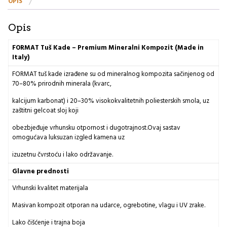
OPIS
BLACK
I
količina
Opis
FORMAT
Tuš
Kade
–
Premium
Mineralni
Kompozit (Made in
Italy)
FORMAT tuš kade izrađene su od mineralnog kompozita sačinjenog od
70–80% prirodnih minerala (kvarc,
kalcijum karbonat) i 20–30% visokokvalitetnih poliesterskih smola, uz
zaštitni gelcoat sloj koji
obezbjeđuje vrhunsku otpornost i dugotrajnost.Ovaj sastav
omogućava luksuzan izgled kamena uz
izuzetnu čvrstoću i lako održavanje.
Glavne
prednosti
Vrhunski kvalitet materijala
Masivan kompozit otporan na udarce, ogrebotine, vlagu i UV zrake.
Lako čišćenje i trajna boja