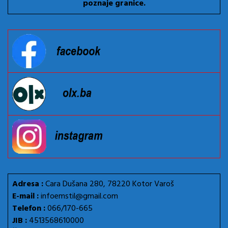
poznaje granice.
Adresa :
Cara Dušana 280, 78220 Kotor Varoš
E-mail :
infoemstil@gmail.com
Telefon :
066/170-665
JIB :
4513568610000