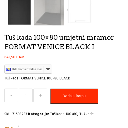
Tuš kada 100×80 umjetni mramor
FORMAT VENICE BLACK I
643,50
BAM
BiH konvertibilna marka
Tuš kada FORMAT VENICE 100×80 BLACK
Tuš
Dodaj u korpu
kada
100x80
umjetni
mramor
SKU:
71603283
Kategorije:
Tuš Kada 100x80
,
Tuš kade
FORMAT
VENICE