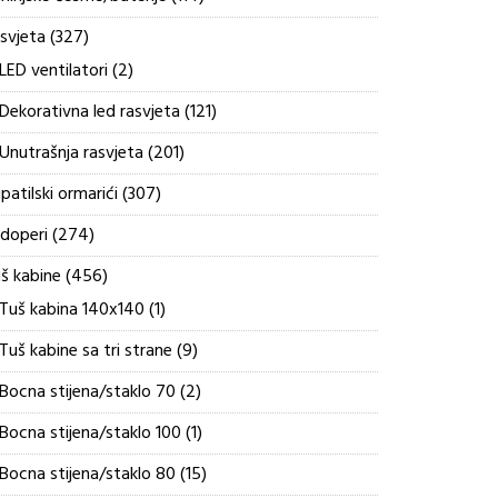
proizvoda
327
svjeta
327
proizvoda
2
LED ventilatori
2
proizvoda
121
Dekorativna led rasvjeta
121
proizvod
201
Unutrašnja rasvjeta
201
proizvod
307
patilski ormarići
307
proizvoda
274
doperi
274
proizvoda
456
š kabine
456
proizvoda
1
Tuš kabina 140x140
1
proizvod
9
Tuš kabine sa tri strane
9
proizvoda
2
Bocna stijena/staklo 70
2
proizvoda
1
Bocna stijena/staklo 100
1
proizvod
15
Bocna stijena/staklo 80
15