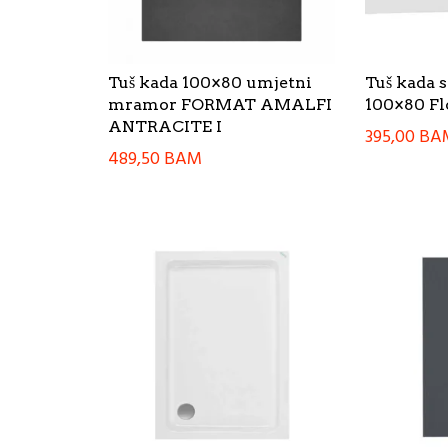
Tuš kada 100×80 umjetni
Tuš kada 
mramor FORMAT AMALFI
100×80 Fl
ANTRACITE I
395,00
BA
489,50
BAM