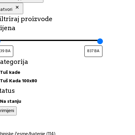
atvori
iltriraj proizvode
ijena
ategorija
ategorija
Tuš kade
Tuš Kada 100x80
tatus
tatus
Na stanju
rimijeni
114
hinjske česme/baterije
114