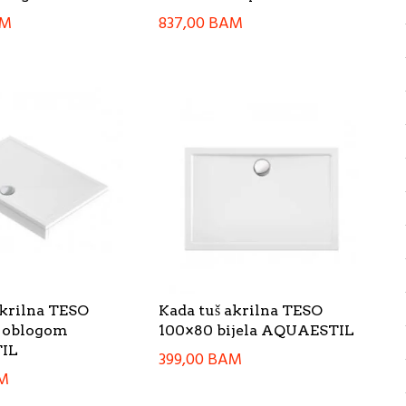
AM
837,00
BAM
akrilna TESO
Kada tuš akrilna TESO
a oblogom
100×80 bijela AQUAESTIL
IL
399,00
BAM
M