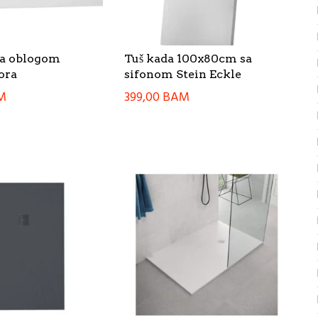
sa oblogom
Tuš kada 100x80cm sa
ora
sifonom Stein Eckle
M
399,00
BAM