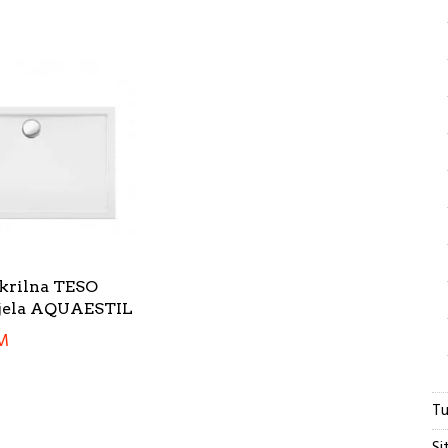
akrilna TESO
ijela AQUAESTIL
M
Tu