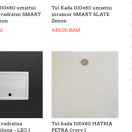
100×80 umjetni
Tuš Kada 100×80 umjetni
vadratni SMART
mramor SMART SLATE
non
Zenon
M
449,00
BAM
kvadratna
Tuš kada 100×80 HATRIA
loga – LEO I
PETRA-Ivory I