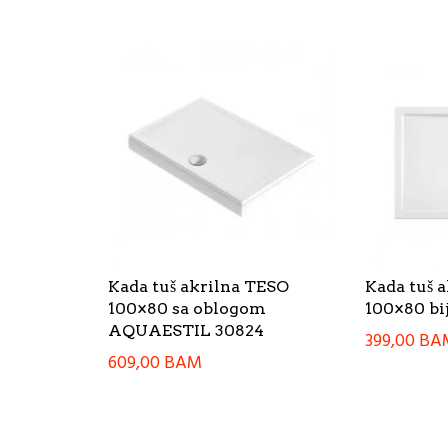
Kada tuš akrilna TESO
Kada tuš 
100×80 sa oblogom
100×80 b
AQUAESTIL 30824
399,00
BA
609,00
BAM