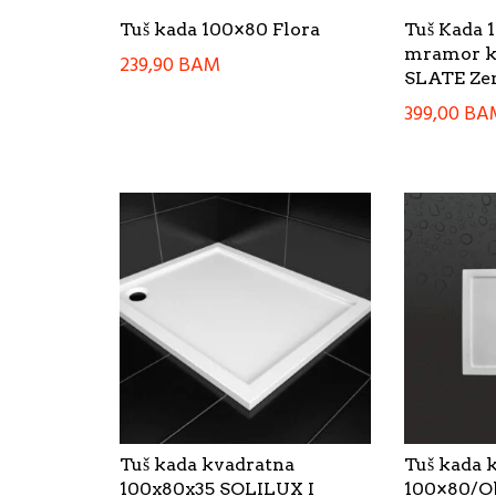
Tuš kada 100×80 Flora
Tuš Kada 
mramor k
239,90
BAM
SLATE Ze
399,00
BA
Tuš kada kvadratna
Tuš kada 
100x80x35 SOLILUX I
100×80/Ob