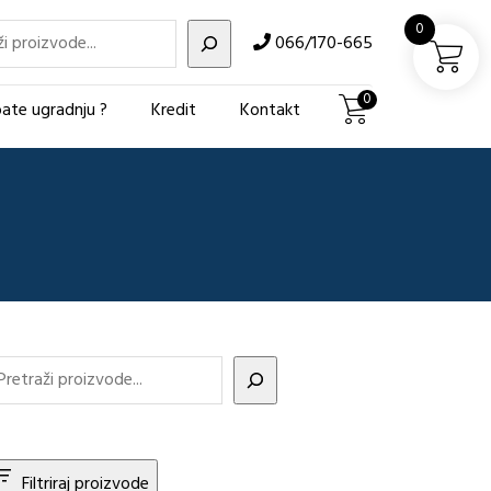
i
0
066/170-665
0
ate ugradnju ?
Kredit
Kontakt
Filtriraj proizvode