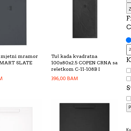
Z
F
C
 umjetni mramor
Tuš kada kvadratna
K
 SMART SLATE
100x80x2.5 COPEN CRNA sa
K
rešetkom C-11-108B I
M
396,00
BAM
S
S
P
Ku