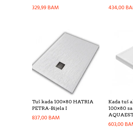
329,99
BAM
434,00
B
Tuš kada 100×80 HATRIA
Kada tuš 
PETRA-Bijela I
100×80 s
AQUAEST
837,00
BAM
603,00
BA