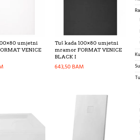
Ra
100×80 umjetni
Tuš kada 100×80 umjetni
FORMAT VENICE
mramor FORMAT VENICE
Ku
BLACK I
Su
M
643,50
BAM
Tu