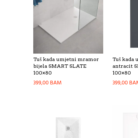
Tuš kada umjetni mramor
Tuš kada
bijela SMART SLATE
antracit
100×80
100×80
399,00
BAM
399,00
BA