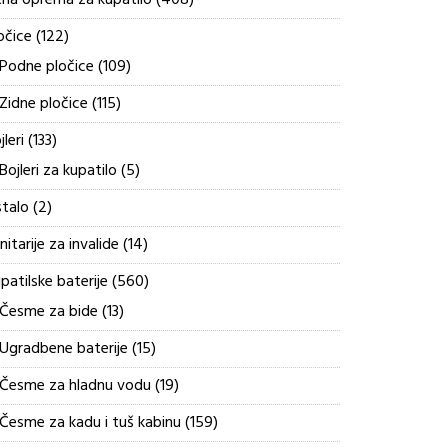
tna oprema za kupatilo
408
proizvoda
122
očice
122
proizvoda
109
Podne pločice
109
proizvoda
115
Zidne pločice
115
proizvoda
133
jleri
133
proizvoda
5
Bojleri za kupatilo
5
proizvoda
2
talo
2
proizvoda
14
nitarije za invalide
14
proizvoda
560
patilske baterije
560
proizvoda
13
Česme za bide
13
proizvoda
15
Ugradbene baterije
15
proizvoda
19
Česme za hladnu vodu
19
proizvoda
159
Česme za kadu i tuš kabinu
159
proizvoda