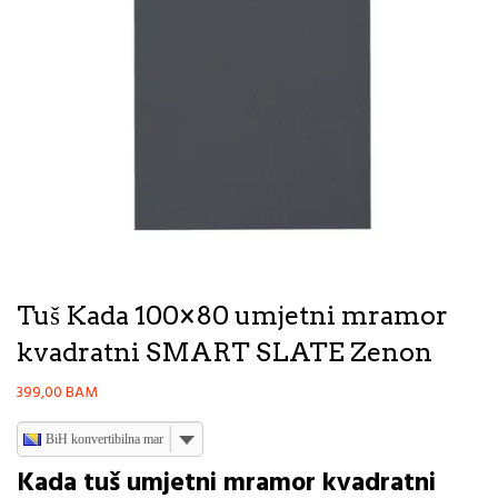
Tuš Kada 100×80 umjetni mramor
kvadratni SMART SLATE Zenon
399,00
BAM
BiH konvertibilna marka
Kada tuš umjetni mramor kvadratni