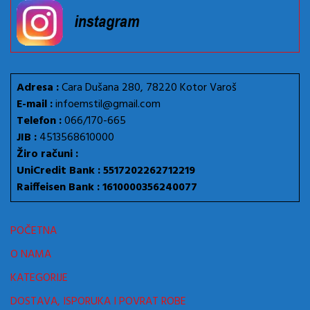
Adresa :
Cara Dušana 280, 78220 Kotor Varoš
E-mail :
infoemstil@gmail.com
Telefon :
066/170-665
JIB :
4513568610000
Žiro računi :
UniCredit Bank : 5517202262712219
Raiffeisen Bank : 1610000356240077
POČETNA
O NAMA
KATEGORIJE
DOSTAVA, ISPORUKA I POVRAT ROBE