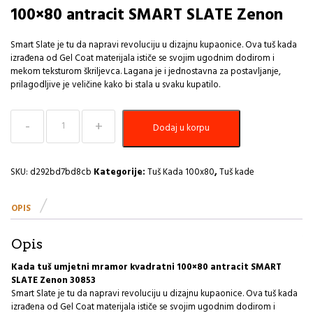
100×80 antracit SMART SLATE Zenon
Smart Slate je tu da napravi revoluciju u dizajnu kupaonice. Ova tuš kada
izrađena od Gel Coat materijala ističe se svojim ugodnim dodirom i
mekom teksturom škriljevca. Lagana je i jednostavna za postavljanje,
prilagodljive je veličine kako bi stala u svaku kupatilo.
Tuš
Dodaj u korpu
Kada
100x80
umjetni
mramor
SKU:
d292bd7bd8cb
Kategorije:
Tuš Kada 100x80
,
Tuš kade
kvadratni
SMART
OPIS
SLATE
Zenon
količina
Opis
Kada tuš umjetni mramor kvadratni 100×80 antracit SMART
SLATE Zenon 30853
Smart Slate je tu da napravi revoluciju u dizajnu kupaonice. Ova tuš kada
izrađena od Gel Coat materijala ističe se svojim ugodnim dodirom i