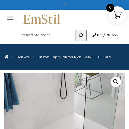
0
Pretraži
066/170-665
Proizvodi
Tuš kada umjetni mramor bijela SMART SLATE 120×90