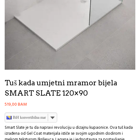
Tuš kada umjetni mramor bijela
SMART SLATE 120×90
519,00
BAM
BiH konvertibilna marka
Smart Slate je tu da napravi revoluciju u dizajnu kupaonice. Ova tuš kada
izrađena od Gel Coat materijala ističe se svojim ugodnim dodirom i
mekom teksturom škriljevca. Lagana je i jednostavna za postavljanje,