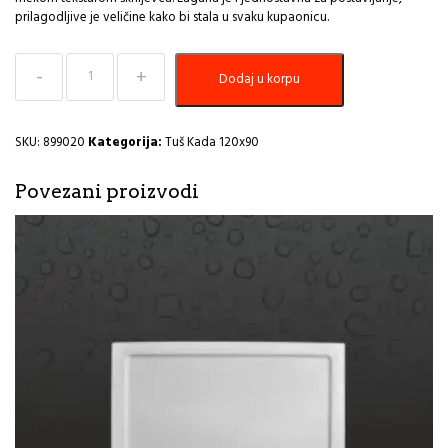
prilagodljive je veličine kako bi stala u svaku kupaonicu.
Tuš
Dodaj u korpu
kada
umjetni
mramor
bijela
SKU:
899020
Kategorija:
Tuš Kada 120x90
SMART
SLATE
Povezani proizvodi
120x90
količina