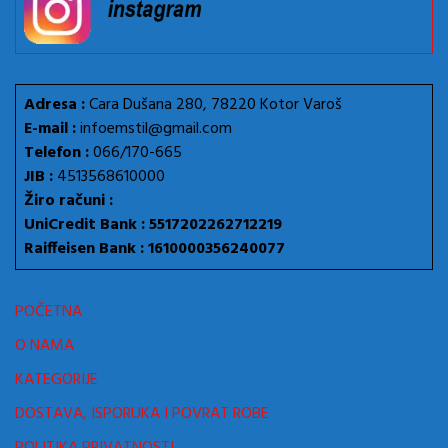
Adresa :
Cara Dušana 280, 78220 Kotor Varoš
E-mail :
infoemstil@gmail.com
Telefon :
066/170-665
JIB :
4513568610000
Žiro računi :
UniCredit Bank : 5517202262712219
Raiffeisen Bank : 1610000356240077
POČETNA
O NAMA
KATEGORIJE
DOSTAVA, ISPORUKA I POVRAT ROBE
POLITIKA PRIVATNOSTI