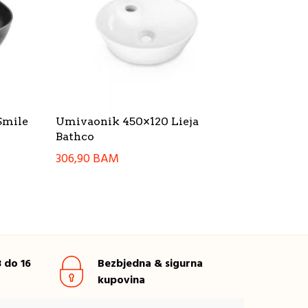
Smile
Umivaonik 450×120 Lieja
Bathco
306,90
BAM
 do 16
Bezbjedna & sigurna
kupovina