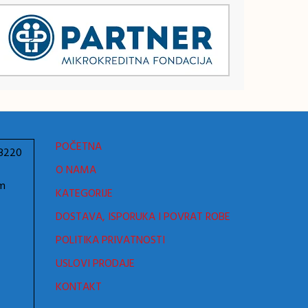
POČETNA
78220
O NAMA
om
KATEGORIJE
DOSTAVA, ISPORUKA I POVRAT ROBE
POLITIKA PRIVATNOSTI
USLOVI PRODAJE
KONTAKT