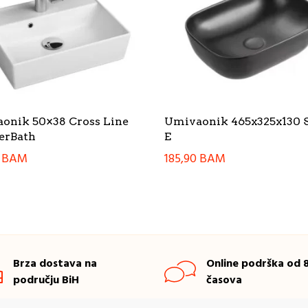
onik 50×38 Cross Line
Umivaonik 465x325x130 
erBath
E
0
BAM
185,90
BAM
Brza dostava na
Online podrška od 8
području BiH
časova