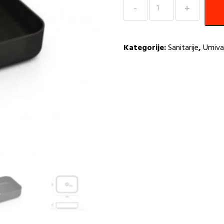
Umivaonik
50
crni
sjajni
Kategorije:
Sanitarije
,
Umiva
Dinan
Bathco
količina