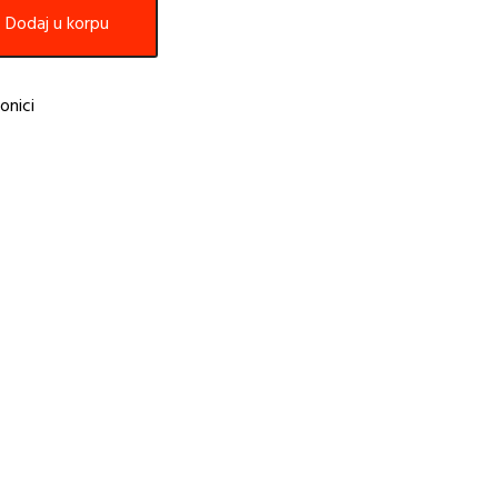
Dodaj u korpu
onici