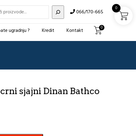
i
0
066/170-665
0
ate ugradnju ?
Kredit
Kontakt
rni sjajni Dinan Bathco