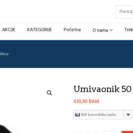
Pretraž
AKCIJE
KATEGORIJE
Početna
Treb
O nama
athco
Umivaonik 50 c
439,90
BAM
BiH konvertibilna marka