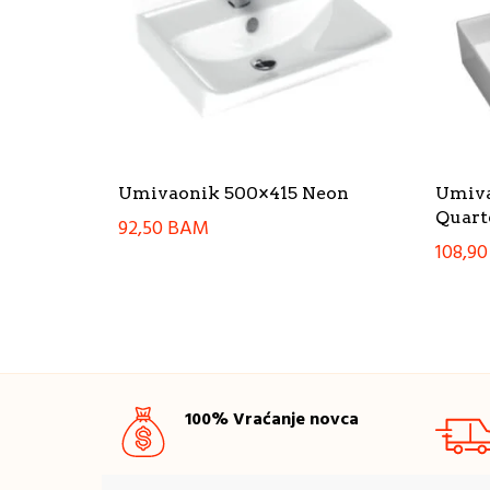
Umivaonik 500×415 Neon
Umiva
Quart
92,50
BAM
108,9
100% Vraćanje novca