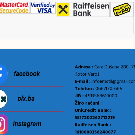
Adresa :
Cara Dušana 280, 
Kotor Varoš
E-mail :
infoemstil@gmail.c
Telefon :
066/170-665
JIB :
4513568610000
Žiro računi :
UniCredit Bank :
5517202262712219
Raiffeisen Bank :
1610000356240077