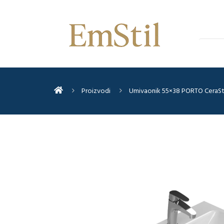
Proizvodi
Umivaonik 55×38 PORTO CeraSt