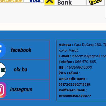
Adresa :
Cara Dušana 280, 
Kotor Varoš
E-mail :
infoemstil@gmail.c
Telefon :
066/170-665
JIB :
4513568610000
Žiro računi :
UniCredit Bank :
5517202262712219
Raiffeisen Bank :
1610000356240077