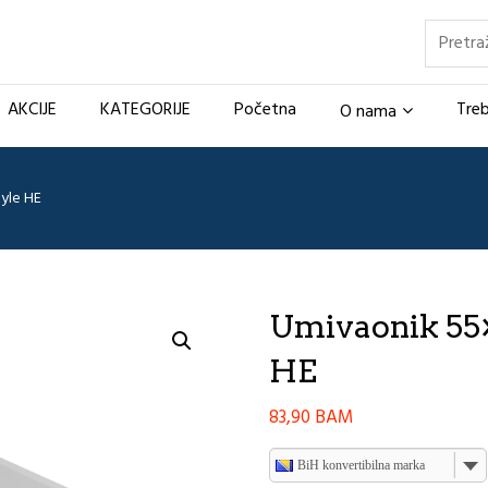
Pretraž
AKCIJE
KATEGORIJE
Početna
Treb
O nama
yle HE
Umivaonik 55
HE
83,90
BAM
BiH konvertibilna marka