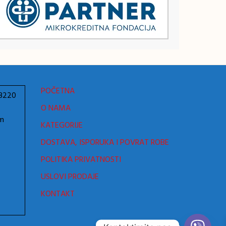
POČETNA
78220
O NAMA
om
KATEGORIJE
DOSTAVA, ISPORUKA I POVRAT ROBE
POLITIKA PRIVATNOSTI
USLOVI PRODAJE
KONTAKT