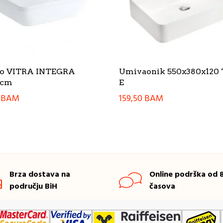
o VITRA INTEGRA
Umivaonik 550x380x120 
7cm
E
0
BAM
159,50
BAM
Brza dostava na
Online podrška od 8
području BiH
časova