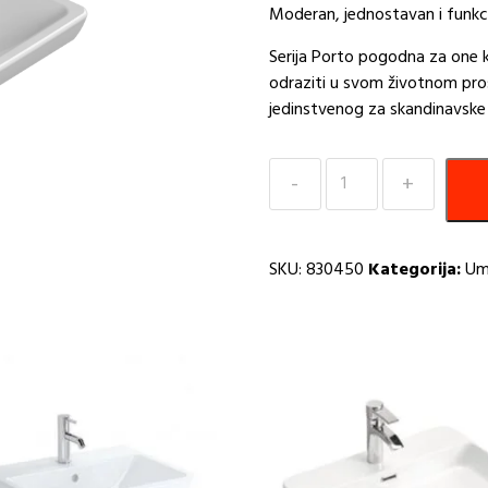
Moderan, jednostavan i funkc
Serija Porto pogodna za one k
odraziti u svom životnom pros
jedinstvenog za skandinavske 
Umivaonik
55x38
PORTO
CeraStyle
SKU:
830450
Kategorija:
Um
HE
količina