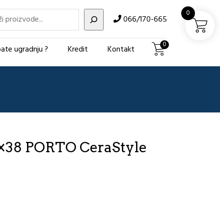
i
0
066/170-665
0
ate ugradnju ?
Kredit
Kontakt
×38 PORTO CeraStyle