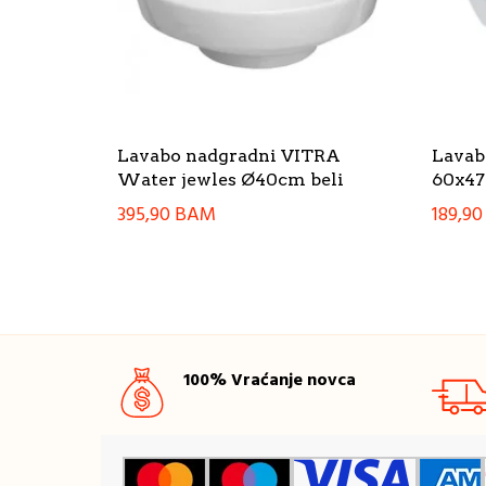
Lavabo nadgradni VITRA
Lavab
Water jewles Ø40cm beli
60x4
395,90
BAM
189,9
100% Vraćanje novca