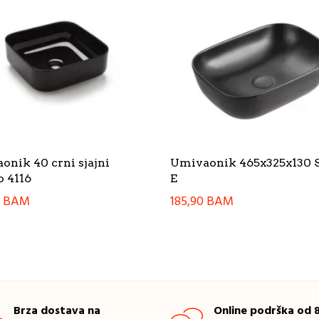
onik 40 crni sjajni
Umivaonik 465x325x130 
o 4116
E
0
BAM
185,90
BAM
Brza dostava na
Online podrška od 8