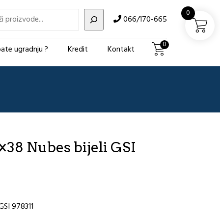
i
0
066/170-665
0
ate ugradnju ?
Kredit
Kontakt
38 Nubes bijeli GSI
GSI 978311