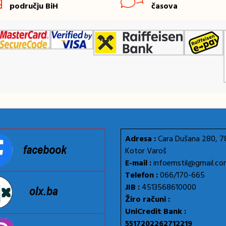
području BiH
časova
Adresa :
Cara Dušana 280, 
Kotor Varoš
E-mail :
infoemstil@gmail.c
Telefon :
066/170-665
JIB :
4513568610000
Žiro računi :
UniCredit Bank :
5517202262712219