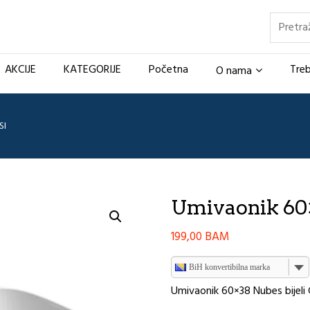
Pretraž
AKCIJE
KATEGORIJE
Početna
Treb
O nama
SI
Umivaonik 60×
199,00
BAM
BiH konvertibilna marka
Umivaonik 60×38 Nubes bijeli 