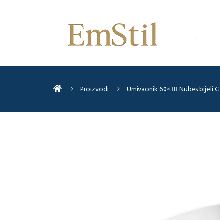
Proizvodi
Umivaonik 60×38 Nubes bijeli G