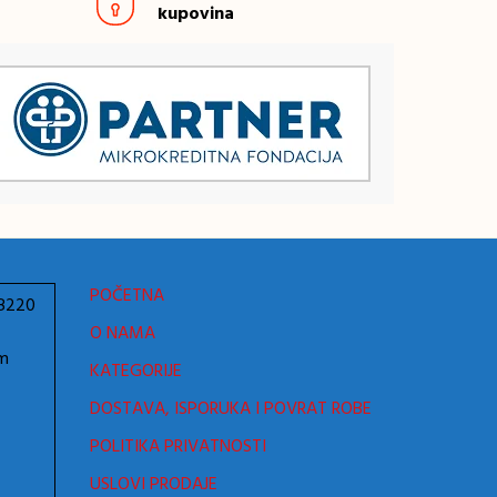
kupovina
POČETNA
78220
O NAMA
om
KATEGORIJE
DOSTAVA, ISPORUKA I POVRAT ROBE
POLITIKA PRIVATNOSTI
USLOVI PRODAJE