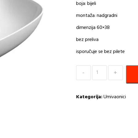
boja: bijeli
montaža: nadgradni
dimenzija 60×38
bez preliva
isporučuje se bez pilete
Umivaonik
60×38
Nubes
bijeli
Kategorija:
Umivaonici
GSI
količina