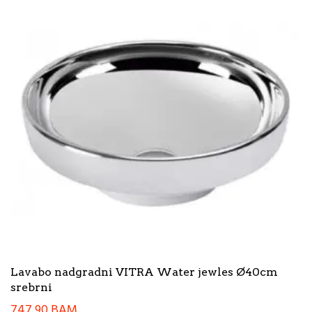
Lavabo nadgradni VITRA Water jewles Ø40cm
srebrni
747,90
BAM