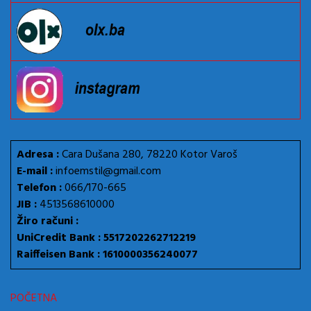
Adresa :
Cara Dušana 280, 78220 Kotor Varoš
E-mail :
infoemstil@gmail.com
Telefon :
066/170-665
JIB :
4513568610000
Žiro računi :
UniCredit Bank : 5517202262712219
Raiffeisen Bank : 1610000356240077
POČETNA