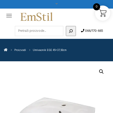
0
Pretraži
066/170-665
Proizvodi
Umivaonik EGE 45×37,50cm