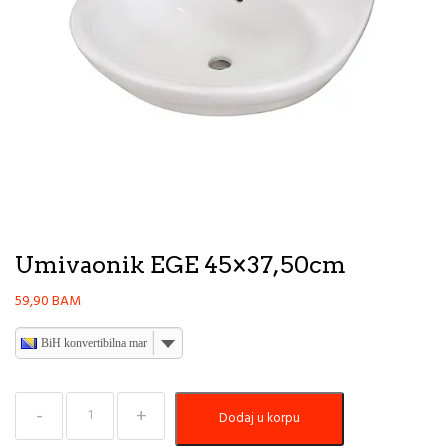
Umivaonik EGE 45×37,50cm
59,90
BAM
BiH konvertibilna marka
Umivaonik
Dodaj u korpu
EGE
45×37,50cm