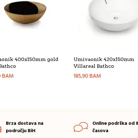
onik 400x150mm gold
Umivaonik 420x150mm
 Bathco
Villareal Bathco
0
BAM
185,90
BAM
Brza dostava na
Online podrška od 8
području BiH
časova