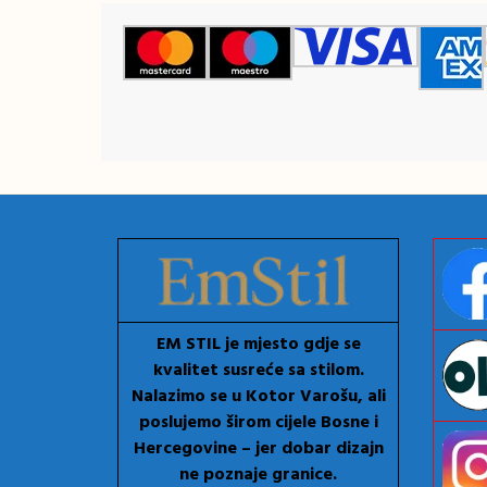
EM STIL je mjesto gdje se
kvalitet susreće sa stilom.
Nalazimo se u Kotor Varošu, ali
poslujemo širom cijele Bosne i
Hercegovine – jer dobar dizajn
ne poznaje granice.