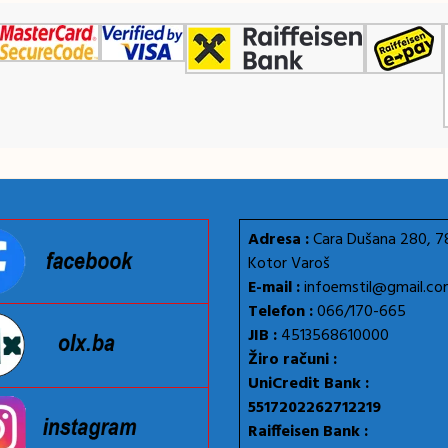
Adresa :
Cara Dušana 280, 
Kotor Varoš
E-mail :
infoemstil@gmail.c
Telefon :
066/170-665
JIB :
4513568610000
Žiro računi :
UniCredit Bank :
5517202262712219
Raiffeisen Bank :