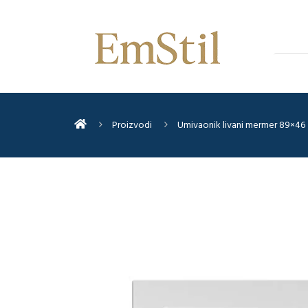
Proizvodi
Umivaonik livani mermer 89×46 