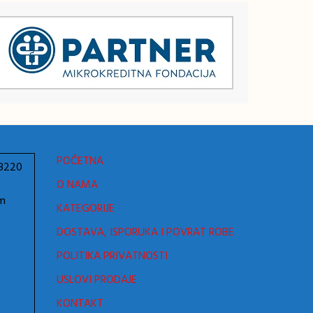
POČETNA
78220
O NAMA
om
KATEGORIJE
DOSTAVA, ISPORUKA I POVRAT ROBE
POLITIKA PRIVATNOSTI
USLOVI PRODAJE
KONTAKT