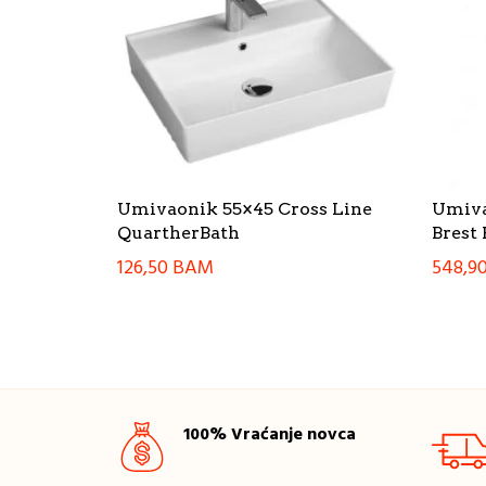
Umivaonik 55×45 Cross Line
Umiva
QuartherBath
Brest
126,50
BAM
548,9
100% Vraćanje novca