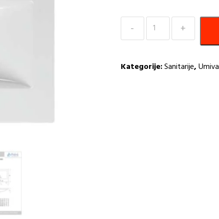
Umivaonik
livani
mermer
89×46
Kategorije:
Sanitarije
,
Umiva
Trinity
HS
količina