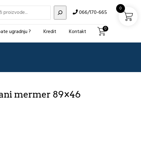
i
0
066/170-665
0
ate ugradnju ?
Kredit
Kontakt
vani mermer 89×46