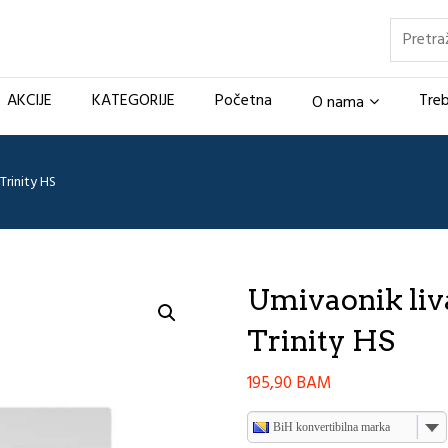
Pretraž
AKCIJE
KATEGORIJE
Početna
Treb
O nama
Trinity HS
Umivaonik li
Trinity HS
195,90
BAM
BiH konvertibilna marka