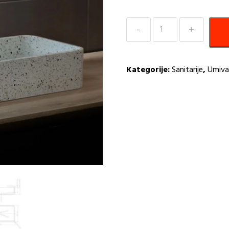
Umivaonik
nadgradni
60cm
+pileta
Kategorije:
Sanitarije
,
Umiva
Terrazzo
količina