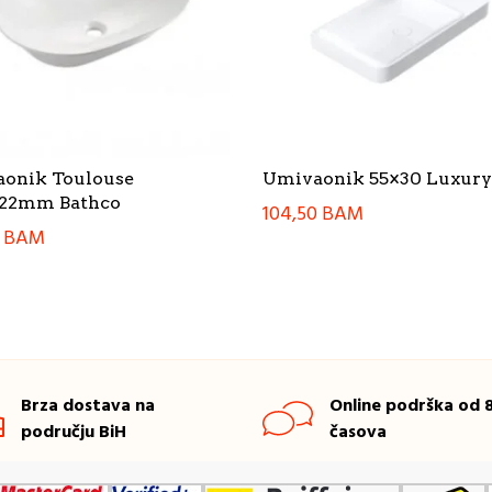
onik Toulouse
Umivaonik 55×30 Luxury
22mm Bathco
104,50
BAM
0
BAM
Brza dostava na
Online podrška od 8
području BiH
časova