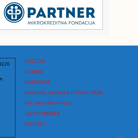
POČETNA
78220
O NAMA
om
KATEGORIJE
DOSTAVA, ISPORUKA I POVRAT ROBE
POLITIKA PRIVATNOSTI
USLOVI PRODAJE
KONTAKT