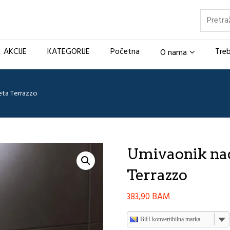
Pretraž
AKCIJE
KATEGORIJE
Početna
Treb
O nama
eta Terrazzo
Umivaonik nad
Terrazzo
383,90
BAM
BiH konvertibilna marka