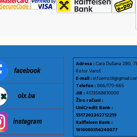
Adresa :
Cara Dušana 280, 
Kotor Varoš
E-mail :
infoemstil@gmail.c
Telefon :
066/170-665
JIB :
4513568610000
Žiro računi :
UniCredit Bank :
5517202262712219
Raiffeisen Bank :
1610000356240077