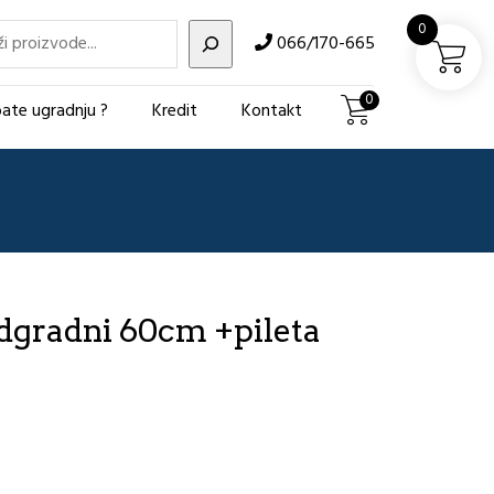
i
0
066/170-665
0
ate ugradnju ?
Kredit
Kontakt
gradni 60cm +pileta