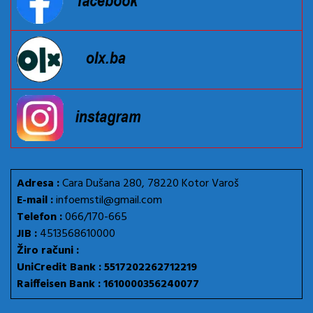
Adresa :
Cara Dušana 280, 78220 Kotor Varoš
E-mail :
infoemstil@gmail.com
Telefon :
066/170-665
JIB :
4513568610000
Žiro računi :
UniCredit Bank : 5517202262712219
Raiffeisen Bank : 1610000356240077