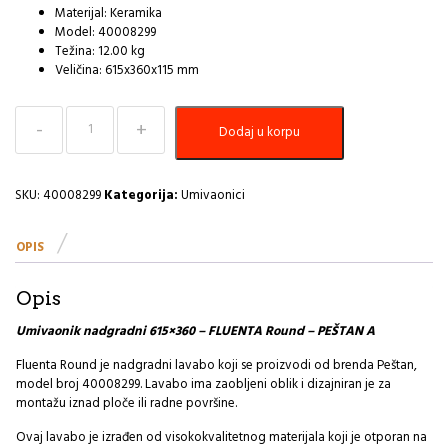
Materijal: Keramika
Model: 40008299
Težina: 12.00 kg
Veličina: 615x360x115 mm
Umivaonik
Dodaj u korpu
nadgradni
615x360
-
FLUENTA
SKU:
40008299
Kategorija:
Umivaonici
Round
-
OPIS
PEŠTAN
A
količina
Opis
Umivaonik nadgradni 615×360 – FLUENTA Round – PEŠTAN A
Fluenta Round je nadgradni lavabo koji se proizvodi od brenda Peštan,
model broj 40008299. Lavabo ima zaobljeni oblik i dizajniran je za
montažu iznad ploče ili radne površine.
Ovaj lavabo je izrađen od visokokvalitetnog materijala koji je otporan na