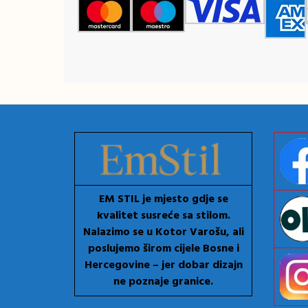
EM STIL je mjesto gdje se
kvalitet susreće sa stilom.
Nalazimo se u Kotor Varošu, ali
poslujemo širom cijele Bosne i
Hercegovine – jer dobar dizajn
ne poznaje granice.