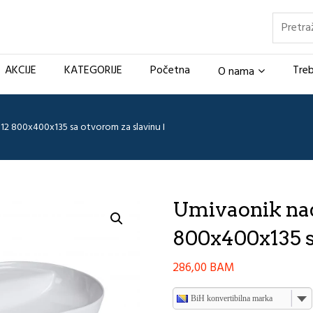
Pretraž
AKCIJE
KATEGORIJE
Početna
Treb
O nama
12 800x400x135 sa otvorom za slavinu I
Umivaonik nad
800x400x135 s
286,00
BAM
BiH konvertibilna marka