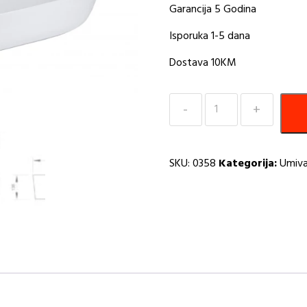
Garancija 5 Godina
Isporuka 1-5 dana
Dostava 10KM
Umivaonik
nadgradni
Minotti
7012
SKU:
0358
Kategorija:
Umiva
800x400x135
sa
otvorom
za
slavinu
I
količina