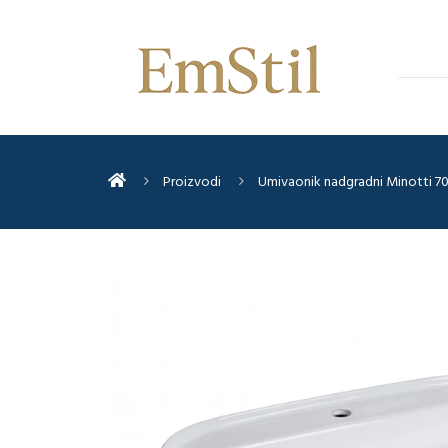
Proizvodi
Umivaonik nadgradni Minotti 70