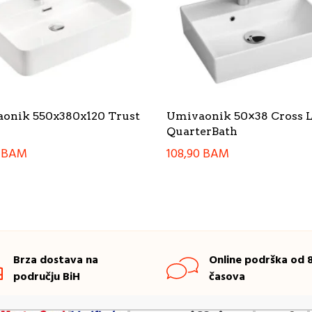
onik 550x380x120 Trust
Umivaonik 50×38 Cross 
QuarterBath
0
BAM
108,90
BAM
Brza dostava na
Online podrška od 8
području BiH
časova