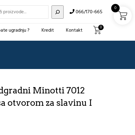
i
0
066/170-665
0
ate ugradnju ?
Kredit
Kontakt
gradni Minotti 7012
a otvorom za slavinu I