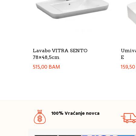
Lavabo VITRA SENTO
Umiva
78×48,5cm
E
515,00
BAM
159,5
100% Vraćanje novca