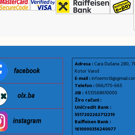
Adresa :
Cara Dušana 280, 
Kotor Varoš
E-mail :
infoemstil@gmail.c
Telefon :
066/170-665
JIB :
4513568610000
Žiro računi :
UniCredit Bank :
5517202262712219
Raiffeisen Bank :
1610000356240077