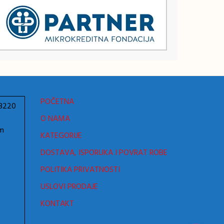
POČETNA
78220
O NAMA
om
KATEGORIJE
DOSTAVA, ISPORUKA I POVRAT ROBE
POLITIKA PRIVATNOSTI
USLOVI PRODAJE
KONTAKT